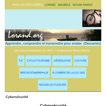
TOUS LES SITES GÉRÉS :
LORAND
-
MALIBELE
-
NOUAN-RANDO
-
Apprendre, comprendre et transmettre pour exister. (Descartes)
LES SOUS-DOMAINES DU SITE (= RUBRIQUES PRINCIPALES) :
TIC
CYCLOTOURISME
GÉNÉALOGIE
CULTURE
BRICKOSTAMPAPHILIE
À L’OMBRE DE LA LOI 1901
NOUAN-LE-FUZELIER
Cybersécurité
Cybersécurité