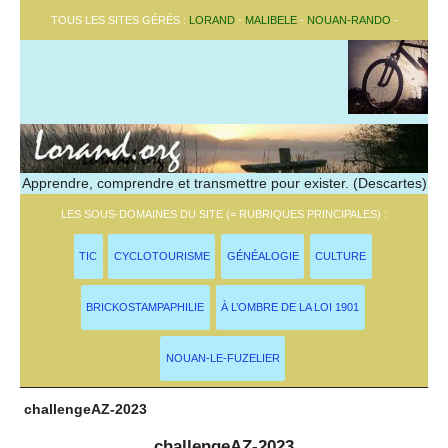
TOUS LES SITES GÉRÉS :
LORAND
-
MALIBELE
-
NOUAN-RANDO
-
Apprendre, comprendre et transmettre pour exister. (Descartes)
LES SOUS-DOMAINES DU SITE (= RUBRIQUES PRINCIPALES) :
TIC
CYCLOTOURISME
GÉNÉALOGIE
CULTURE
BRICKOSTAMPAPHILIE
À L’OMBRE DE LA LOI 1901
NOUAN-LE-FUZELIER
challengeAZ-2023
challengeAZ-2023