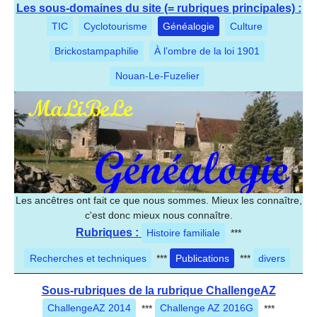
Les sous-domaines du site (= rubriques principales) :
TIC
Cyclotourisme
Généalogie
Culture
Brickostampaphilie
À l’ombre de la loi 1901
Nouan-Le-Fuzelier
Les ancêtres ont fait ce que nous sommes. Mieux les connaître,
c'est donc mieux nous connaître.
Rubriques :
Histoire familiale
***
Recherches et techniques
***
Publications
***
divers
Sous-rubriques de la rubrique ChallengeAZ
ChallengeAZ 2014
***
Challenge AZ 2016G
***