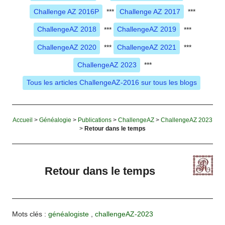
Challenge AZ 2016P
***
Challenge AZ 2017
***
ChallengeAZ 2018
***
ChallengeAZ 2019
***
ChallengeAZ 2020
***
ChallengeAZ 2021
***
ChallengeAZ 2023
***
Tous les articles ChallengeAZ-2016 sur tous les blogs
Accueil
>
Généalogie
>
Publications
>
ChallengeAZ
>
ChallengeAZ 2023
>
Retour dans le temps
Retour dans le temps
Mots clés :
généalogiste
,
challengeAZ-2023