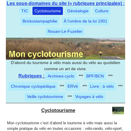
Les sous-domaines du site (= rubriques principales) :
TIC
Cyclotourisme
Généalogie
Culture
Brickostampaphilie
À l’ombre de la loi 1901
Nouan-Le-Fuzelier
D'abord du tourisme à vélo mais aussi du vélo au quotidien
comme un art de vivre.
Rubriques :
Archives-cyclo
***
BPF/BCN
***
Chronique cyclopédique
***
ERVé
***
Livre : à vélo
***
Veille cyclotourisme
***
Voyages à vélo
Cyclotourisme
Mon cyclotourisme c’est d’abord le tourisme à vélo mais aussi la
simple pratique du vélo en toutes occasions : vélo-rando, vélo-sport,