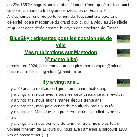
du 22/01/2025 page 6 sous le titre : "Loir-et-Cher : qui était Toussaint
Galloux, surnommé le doyen des cyclistes de France ?"
À Ouchamps, une rue porte le nom de Toussaint Galloux. Une
célébrité locale méconnue du grand public, qui a vécu au 19e siècle
et qui est considérée comme le doyen des cyclistes de France.
BlueSky : étiquettes pour les passionnés de
vélo
Mes publications sur Mastodon
(@masto.bike)
promis : en 2024, j’alimenterai un peu plus mon compte @roland
chez masto.bike ... @roland@masto.bike
Il y a vingt ans...
Il y a 20 ans, je mettais en ligne mon premier texte long.
Il y a vingt ans, nous avions tous les deux cinquante ans révolus.
Il y a vingt ans, nous étions mariés depuis trente ans.
Il y a vingt ans, mon père venait de mourir, dix mois plus tôt.
Il y a vingt ans Maria-Liv, ma première petite fille, allait avoir six
mois.
Il y a vingt ans, nous venions de terminer, trois mois plus tôt, un
voyage itinérant de 11 jours qui nous avait amenés à parcourir 1100
km en passant par (…)