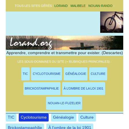
TOUS LES SITES GÉRÉS :
LORAND
-
MALIBELE
-
NOUAN-RANDO
-
Apprendre, comprendre et transmettre pour exister. (Descartes)
LES SOUS-DOMAINES DU SITE (= RUBRIQUES PRINCIPALES) :
TIC
CYCLOTOURISME
GÉNÉALOGIE
CULTURE
BRICKOSTAMPAPHILIE
À L’OMBRE DE LA LOI 1901
NOUAN-LE-FUZELIER
TIC
Cyclotourisme
Généalogie
Culture
Brickostampaphilie
À l’ombre de la loi 1901