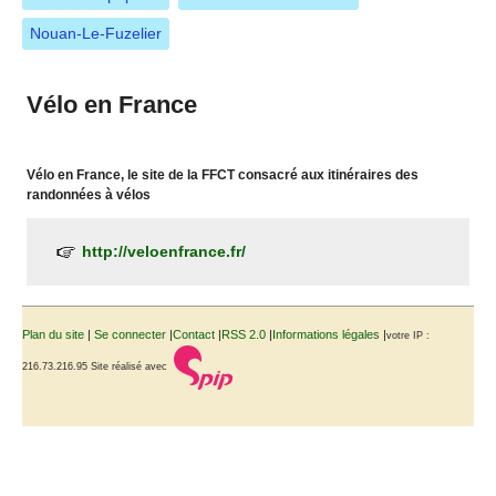
Nouan-Le-Fuzelier
Vélo en France
Vélo en France, le site de la FFCT consacré aux itinéraires des
randonnées à vélos
http://veloenfrance.fr/
Plan du site
|
Se connecter
|
Contact
|
RSS 2.0
|
Informations légales
|
votre IP :
216.73.216.95
Site réalisé avec