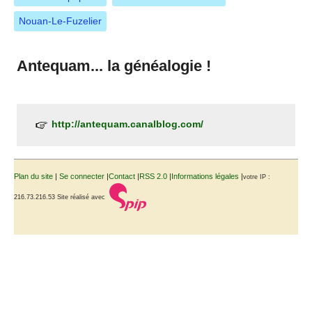
Nouan-Le-Fuzelier
Antequam... la généalogie !
http://antequam.canalblog.com/
Plan du site
|
Se connecter
|
Contact
|
RSS 2.0
|
Informations légales
|
votre IP :
216.73.216.53
Site réalisé avec