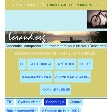
TOUS LES SITES GÉRÉS :
LORAND
-
MALIBELE
-
NOUAN-RANDO
-
Apprendre, comprendre et transmettre pour exister. (Descartes)
LES SOUS-DOMAINES DU SITE (= RUBRIQUES PRINCIPALES) :
TIC
CYCLOTOURISME
GÉNÉALOGIE
CULTURE
BRICKOSTAMPAPHILIE
À L’OMBRE DE LA LOI 1901
NOUAN-LE-FUZELIER
TIC
Cyclotourisme
Généalogie
Culture
Brickostampaphilie
À l’ombre de la loi 1901