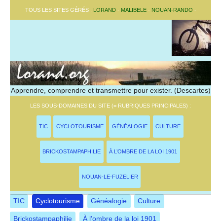
TOUS LES SITES GÉRÉS :
LORAND
-
MALIBELE
-
NOUAN-RANDO
-
Apprendre, comprendre et transmettre pour exister. (Descartes)
LES SOUS-DOMAINES DU SITE (= RUBRIQUES PRINCIPALES) :
TIC
CYCLOTOURISME
GÉNÉALOGIE
CULTURE
BRICKOSTAMPAPHILIE
À L’OMBRE DE LA LOI 1901
NOUAN-LE-FUZELIER
TIC
Cyclotourisme
Généalogie
Culture
Brickostampaphilie
À l’ombre de la loi 1901