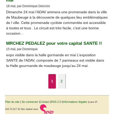
mai
18 mai, par Dominique Delcroix
Dimanche 24 mai l’ADAV animera une promenade dans la ville
de Maubeuge à la découverte de quelques lieu emblématiques
de l ville. Cette promenade cycliste commentée est accessible
à toutes et tous . Le circuit est très facile, c’est une bonne
occasion...
MRCHEZ PEDALEZ pour votre capital SANTE !!
15 mai, par Dominique
expo visible dans la halle gormande en mai L’exposition
SANTE de l’ADAV, composée de 7 panneaux est visible dans
la Halle gourmande de maubeuge jusqu’au 24 mai.
1
2
Plan du site
|
Se connecter
|
Contact
|
RSS 2.0
|
Informations légales
|
votre IP :
216.73.217.33
Site réalisé avec