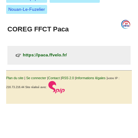
Nouan-Le-Fuzelier
COREG FFCT Paca
https://paca.ffvelo.fr/
Plan du site
|
Se connecter
|
Contact
|
RSS 2.0
|
Informations légales
|
votre IP :
216.73.216.44
Site réalisé avec