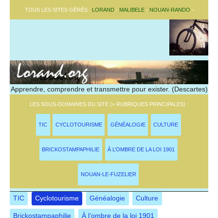
TOUS LES SITES GÉRÉS :
LORAND
-
MALIBELE
-
NOUAN-RANDO
-
Apprendre, comprendre et transmettre pour exister. (Descartes)
LES SOUS-DOMAINES DU SITE (= RUBRIQUES PRINCIPALES) :
TIC
CYCLOTOURISME
GÉNÉALOGIE
CULTURE
BRICKOSTAMPAPHILIE
À L’OMBRE DE LA LOI 1901
NOUAN-LE-FUZELIER
TIC
Cyclotourisme
Généalogie
Culture
Brickostampaphilie
À l’ombre de la loi 1901