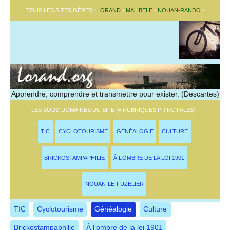
TOUS LES SITES GÉRÉS :
LORAND
-
MALIBELE
-
NOUAN-RANDO
-
Apprendre, comprendre et transmettre pour exister. (Descartes)
LES SOUS-DOMAINES DU SITE (= RUBRIQUES PRINCIPALES) :
TIC
CYCLOTOURISME
GÉNÉALOGIE
CULTURE
BRICKOSTAMPAPHILIE
À L’OMBRE DE LA LOI 1901
NOUAN-LE-FUZELIER
TIC
Cyclotourisme
Généalogie
Culture
Brickostampaphilie
À l’ombre de la loi 1901