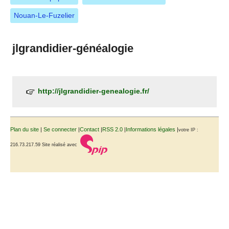
Nouan-Le-Fuzelier
jlgrandidier-généalogie
http://jlgrandidier-genealogie.fr/
Plan du site
|
Se connecter
|
Contact
|
RSS 2.0
|
Informations légales
|
votre IP :
216.73.217.59
Site réalisé avec