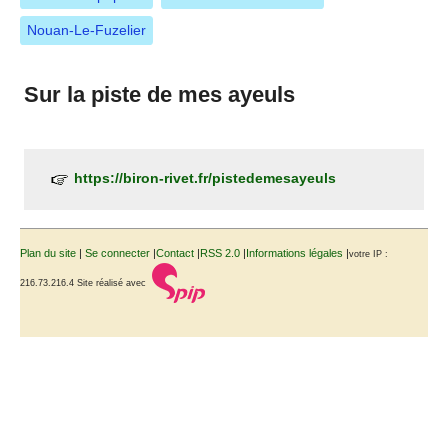
Nouan-Le-Fuzelier
Sur la piste de mes ayeuls
https://biron-rivet.fr/pistedemesayeuls
Plan du site
|
Se connecter
|
Contact
|
RSS 2.0
|
Informations légales
|
votre IP :
216.73.216.4
Site réalisé avec