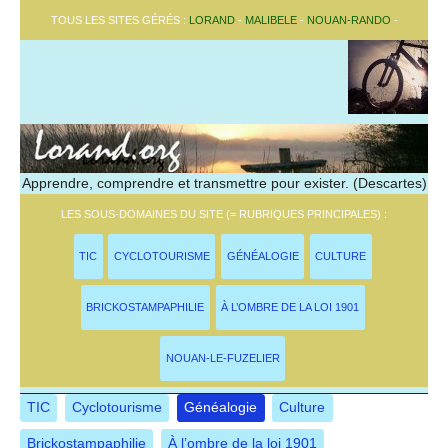
TOUS LES SITES GÉRÉS :
LORAND
-
MALIBELE
-
NOUAN-RANDO
-
Apprendre, comprendre et transmettre pour exister. (Descartes)
LES SOUS-DOMAINES DU SITE (= RUBRIQUES PRINCIPALES) :
TIC
CYCLOTOURISME
GÉNÉALOGIE
CULTURE
BRICKOSTAMPAPHILIE
À L’OMBRE DE LA LOI 1901
NOUAN-LE-FUZELIER
TIC
Cyclotourisme
Généalogie
Culture
Brickostampaphilie
À l’ombre de la loi 1901