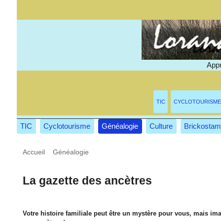
Appr
TIC
CYCLOTOURISME
TIC
Cyclotourisme
Généalogie
Culture
Brickostam
Accueil
>
Généalogie
>
La gazette des ancètres
La gazette des ancètres
Votre histoire familiale peut être un mystère pour vous, mais im