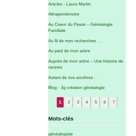
Articles - Laure Martin
Attrapemémoire
Au Coeur du Passé – Généalogie
Familiale
Au fil de mes recherches ...
Au pied de mon arbre
Auprès de mon arbre – Une histoire de
racines
Autant de nos ancêtres…
Blog - 3g création généalogie
1
2
3
4
5
6
7
Mots-clés
généalogiste