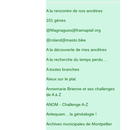
A la rencontre de nos ancêtres
101 gènes
@Magnagues@framapiaf.org
@roland@masto.bike
A la découverte de mes ancêtres
A la recherche du temps perdu....
A toutes branches
Aïeux sur le plat
Annemarie Brienne et ses challenges
de A à Z
ANOM - Challenge A-Z
Antequam... la généalogie !
Archives municipales de Montpellier