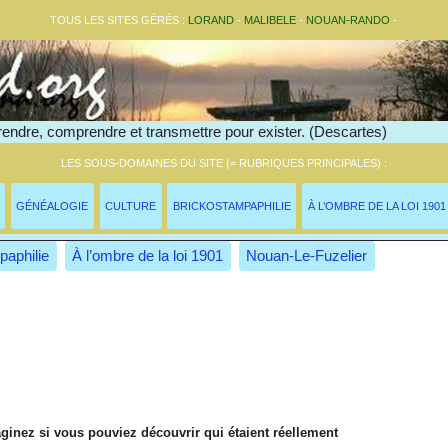
TOUS LES SITES GÉRÉS :
LORAND
-
MALIBELE
-
NOUAN-RANDO
-
endre, comprendre et transmettre pour exister. (Descartes)
LES SOUS-DOMAINES DU SITE (= RUBRIQUES PRINCIPALES) :
GÉNÉALOGIE
CULTURE
BRICKOSTAMPAPHILIE
À L’OMBRE DE LA LOI 1901
paphilie
À l’ombre de la loi 1901
Nouan-Le-Fuzelier
aginez si vous pouviez découvrir qui étaient réellement