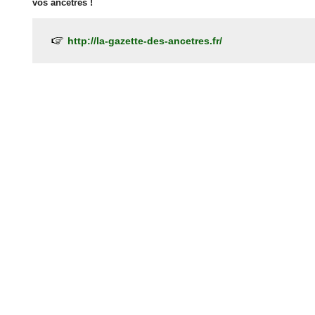
vos ancètres !
http://la-gazette-des-ancetres.fr/