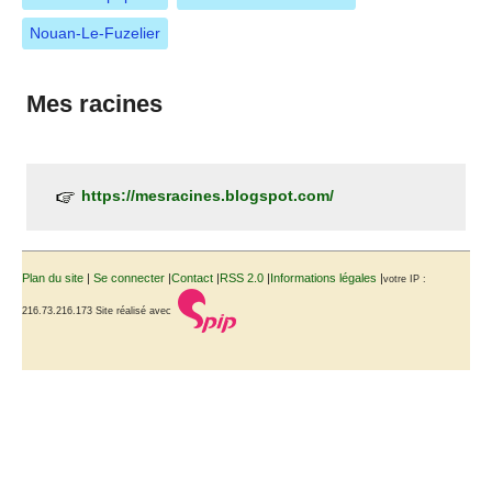
Nouan-Le-Fuzelier
Mes racines
https://mesracines.blogspot.com/
Plan du site
|
Se connecter
|
Contact
|
RSS 2.0
|
Informations légales
|
votre IP :
216.73.216.173
Site réalisé avec