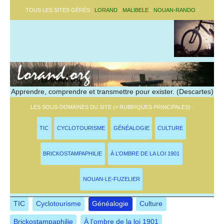
TOUS LES SITES GÉRÉS :
LORAND
-
MALIBELE
-
NOUAN-RANDO
-
Apprendre, comprendre et transmettre pour exister. (Descartes)
LES SOUS-DOMAINES DU SITE (= RUBRIQUES PRINCIPALES) :
TIC
CYCLOTOURISME
GÉNÉALOGIE
CULTURE
BRICKOSTAMPAPHILIE
À L’OMBRE DE LA LOI 1901
NOUAN-LE-FUZELIER
TIC
Cyclotourisme
Généalogie
Culture
Brickostampaphilie
À l’ombre de la loi 1901