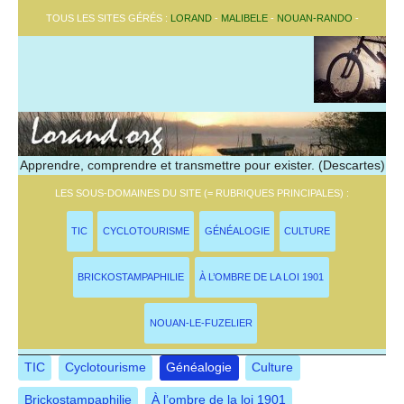
TOUS LES SITES GÉRÉS :
LORAND
-
MALIBELE
-
NOUAN-RANDO
-
Apprendre, comprendre et transmettre pour exister. (Descartes)
LES SOUS-DOMAINES DU SITE (= RUBRIQUES PRINCIPALES) :
TIC
CYCLOTOURISME
GÉNÉALOGIE
CULTURE
BRICKOSTAMPAPHILIE
À L’OMBRE DE LA LOI 1901
NOUAN-LE-FUZELIER
TIC
Cyclotourisme
Généalogie
Culture
Brickostampaphilie
À l’ombre de la loi 1901