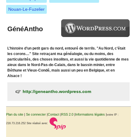
Nouan-Le-Fuzelier
GénéAntho
L’histoire d’un petit gars du nord, entouré de terrils. "Au Nord, c’était
les corons…" Site retraçant ma généalogie, ou du moins, des
particularités, des choses insolites, et aussi la vie quotidienne de mes
aïeux dans le Nord-Pas-de-Calais, dans le bassin minier, entre
Béthune et Vieux-Condé, mais aussi un peu en Belgique, et en
Alsace !
http://geneantho.wordpress.com
Plan du site
|
Se connecter
|
Contact
|
RSS 2.0
|
Informations légales
|
votre IP :
216.73.216.252
Site réalisé avec