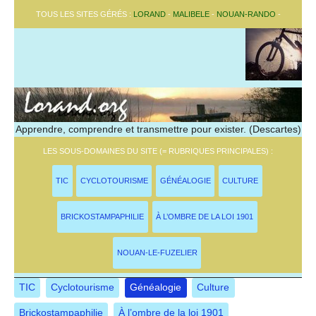
TOUS LES SITES GÉRÉS :
LORAND
-
MALIBELE
-
NOUAN-RANDO
-
Apprendre, comprendre et transmettre pour exister. (Descartes)
LES SOUS-DOMAINES DU SITE (= RUBRIQUES PRINCIPALES) :
TIC
CYCLOTOURISME
GÉNÉALOGIE
CULTURE
BRICKOSTAMPAPHILIE
À L’OMBRE DE LA LOI 1901
NOUAN-LE-FUZELIER
TIC
Cyclotourisme
Généalogie
Culture
Brickostampaphilie
À l’ombre de la loi 1901