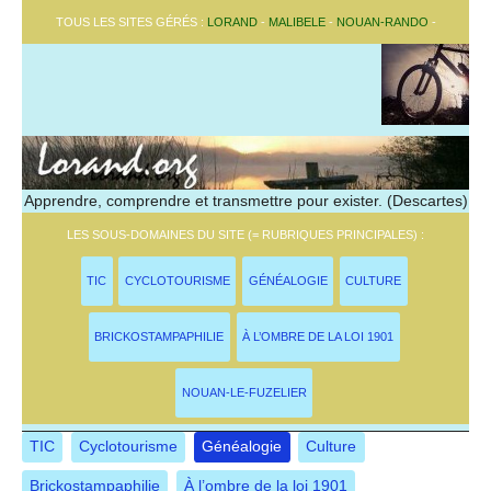
TOUS LES SITES GÉRÉS :
LORAND
-
MALIBELE
-
NOUAN-RANDO
-
Apprendre, comprendre et transmettre pour exister. (Descartes)
LES SOUS-DOMAINES DU SITE (= RUBRIQUES PRINCIPALES) :
TIC
CYCLOTOURISME
GÉNÉALOGIE
CULTURE
BRICKOSTAMPAPHILIE
À L’OMBRE DE LA LOI 1901
NOUAN-LE-FUZELIER
TIC
Cyclotourisme
Généalogie
Culture
Brickostampaphilie
À l’ombre de la loi 1901