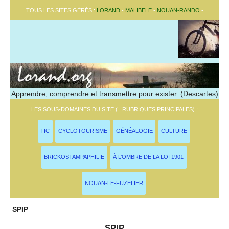
TOUS LES SITES GÉRÉS :
LORAND
-
MALIBELE
-
NOUAN-RANDO
-
Apprendre, comprendre et transmettre pour exister. (Descartes)
LES SOUS-DOMAINES DU SITE (= RUBRIQUES PRINCIPALES) :
TIC
CYCLOTOURISME
GÉNÉALOGIE
CULTURE
BRICKOSTAMPAPHILIE
À L’OMBRE DE LA LOI 1901
NOUAN-LE-FUZELIER
SPIP
SPIP