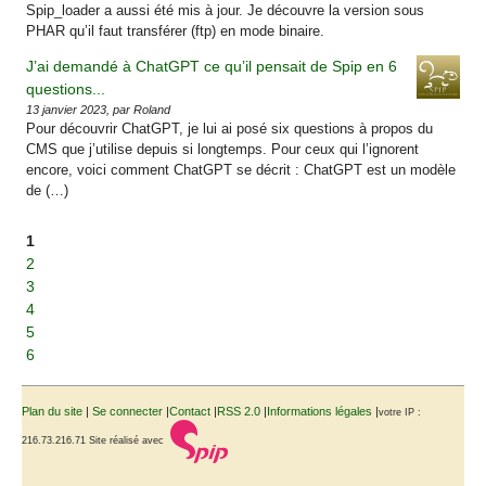
Spip_loader a aussi été mis à jour. Je découvre la version sous
PHAR qu’il faut transférer (ftp) en mode binaire.
J’ai demandé à ChatGPT ce qu’il pensait de Spip en 6
questions...
13 janvier 2023, par Roland
Pour découvrir ChatGPT, je lui ai posé six questions à propos du
CMS que j’utilise depuis si longtemps. Pour ceux qui l’ignorent
encore, voici comment ChatGPT se décrit : ChatGPT est un modèle
de (…)
1
2
3
4
5
6
Plan du site
|
Se connecter
|
Contact
|
RSS 2.0
|
Informations légales
|
votre IP :
216.73.216.71
Site réalisé avec