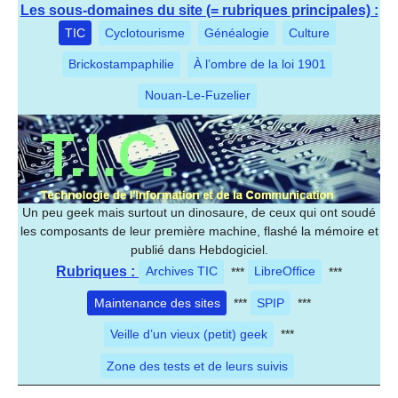
Les sous-domaines du site (= rubriques principales) :
TIC
Cyclotourisme
Généalogie
Culture
Brickostampaphilie
À l’ombre de la loi 1901
Nouan-Le-Fuzelier
Un peu geek mais surtout un dinosaure, de ceux qui ont soudé
les composants de leur première machine, flashé la mémoire et
publié dans Hebdogiciel.
Rubriques :
Archives TIC
***
LibreOffice
***
Maintenance des sites
***
SPIP
***
Veille d’un vieux (petit) geek
***
Zone des tests et de leurs suivis