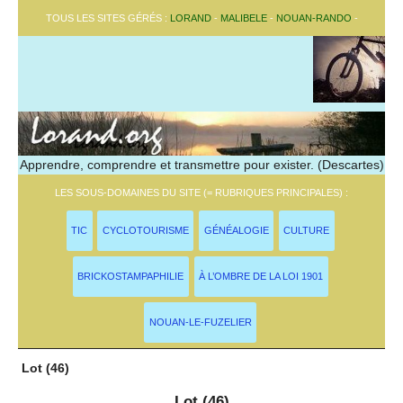
TOUS LES SITES GÉRÉS :
LORAND
-
MALIBELE
-
NOUAN-RANDO
-
Apprendre, comprendre et transmettre pour exister. (Descartes)
LES SOUS-DOMAINES DU SITE (= RUBRIQUES PRINCIPALES) :
TIC
CYCLOTOURISME
GÉNÉALOGIE
CULTURE
BRICKOSTAMPAPHILIE
À L’OMBRE DE LA LOI 1901
NOUAN-LE-FUZELIER
Lot (46)
Lot (46)