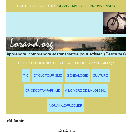
TOUS LES SITES GÉRÉS :
LORAND
-
MALIBELE
-
NOUAN-RANDO
-
Apprendre, comprendre et transmettre pour exister. (Descartes)
LES SOUS-DOMAINES DU SITE (= RUBRIQUES PRINCIPALES) :
TIC
CYCLOTOURISME
GÉNÉALOGIE
CULTURE
BRICKOSTAMPAPHILIE
À L’OMBRE DE LA LOI 1901
NOUAN-LE-FUZELIER
réfléchir
réfléchir