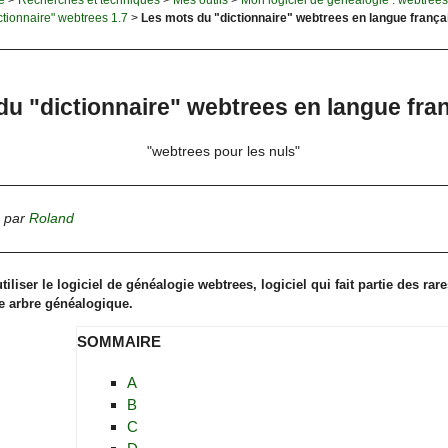
ctionnaire" webtrees 1.7
>
Les mots du "dictionnaire" webtrees en langue frança
du "dictionnaire" webtrees en langue fra
"webtrees pour les nuls"
,
par
Roland
iliser le logiciel de généalogie webtrees, logiciel qui fait partie des rar
e arbre généalogique.
SOMMAIRE
A
B
C