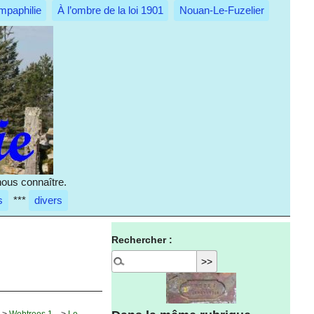
mpaphilie
À l’ombre de la loi 1901
Nouan-Le-Fuzelier
nous connaître.
s
***
divers
Rechercher :
s
>
Webtrees 1...
>
Le