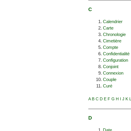
C
Calendrier
Carte
Chronologie
Cimetière
Compte
Confidentialité
Configuration
Conjoint
Connexion
Couple
Curé
A
B
C
D
E
F
G
H
I
J
K
D
Date