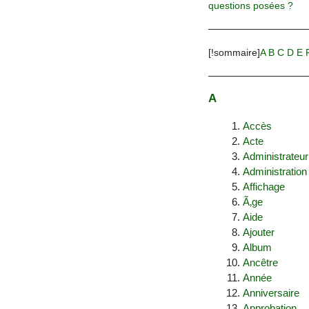
questions posées ?
[!sommaire]
A
B
C
D
E
A
Accès
Acte
Administrateur
Administration
Affichage
Ã‚ge
Aide
Ajouter
Album
Ancêtre
Année
Anniversaire
Approbation