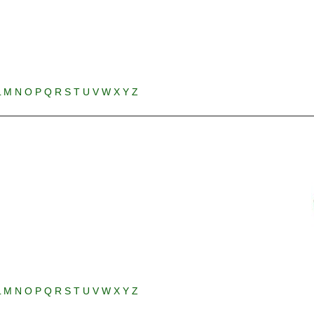
L
M
N
O
P
Q
R
S
T
U
V
W
X
Y
Z
L
M
N
O
P
Q
R
S
T
U
V
W
X
Y
Z