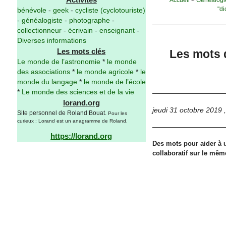
"di
bénévole
-
geek
-
cycliste (cyclotouriste)
-
généalogiste
-
photographe
-
collectionneur
-
écrivain
-
enseignant
-
Diverses informations
Les mots clés
Les mots 
Le monde de l’astronomie
*
le monde
des associations
*
le monde agricole
*
le
monde du langage
*
le monde de l’école
*
Le monde des sciences et de la vie
lorand.org
jeudi 31 octobre 2019
Site personnel de Roland Bouat.
Pour les
curieux : Lorand est un anagramme de Roland.
https://lorand.org
Des mots pour aider à ut
collaboratif sur le mêm