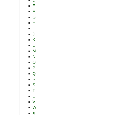
D
E
F
G
H
I
J
K
L
M
N
O
P
Q
R
S
T
U
V
W
X