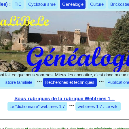
les) :
TIC
Cyclotourisme
Généalogie
Culture
Brickosta
nt fait ce que nous sommes. Mieux les connaître, c'est donc mieux 
Histoire familiale
***
Recherches et techniques
***
Publication
Sous-rubriques de la rubrique Webtrees 1...
Le "dictionnaire" webtrees 1.7
***
webtrees 1.7 : Le wiki
e
>
Recherches et techniques
>
Mes outils
>
Mon logiciel de généalogie : webtree