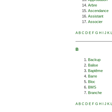
Arbre
Ascendance
Assistant
Associer
A
B
C
D
E
F
G
H
I
J
K
B
Backup
Balise
Baptême
Barre
Bloc
BMS
Branche
A
B
C
D
E
F
G
H
I
J
K