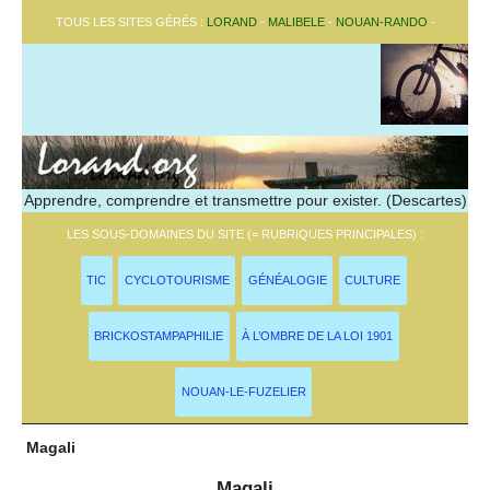
TOUS LES SITES GÉRÉS :
LORAND
-
MALIBELE
-
NOUAN-RANDO
-
Apprendre, comprendre et transmettre pour exister. (Descartes)
LES SOUS-DOMAINES DU SITE (= RUBRIQUES PRINCIPALES) :
TIC
CYCLOTOURISME
GÉNÉALOGIE
CULTURE
BRICKOSTAMPAPHILIE
À L’OMBRE DE LA LOI 1901
NOUAN-LE-FUZELIER
Magali
Magali