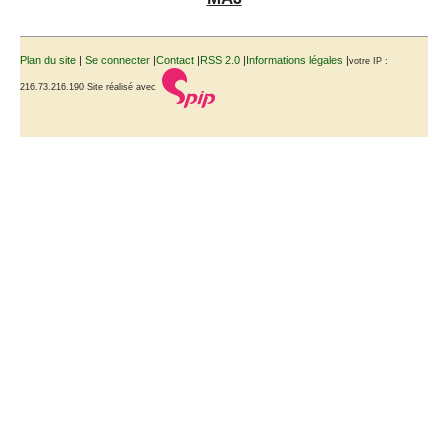
Plan du site
|
Se connecter
|
Contact
|
RSS 2.0
|
Informations légales
|
votre IP :
216.73.216.190
Site réalisé avec