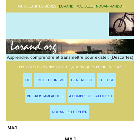
TOUS LES SITES GÉRÉS :
LORAND
-
MALIBELE
-
NOUAN-RANDO
-
Apprendre, comprendre et transmettre pour exister. (Descartes)
LES SOUS-DOMAINES DU SITE (= RUBRIQUES PRINCIPALES) :
TIC
CYCLOTOURISME
GÉNÉALOGIE
CULTURE
BRICKOSTAMPAPHILIE
À L’OMBRE DE LA LOI 1901
NOUAN-LE-FUZELIER
MAJ
MAJ