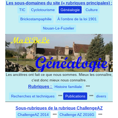
Les sous-domaines du site (= rubriques principales) :
TIC
Cyclotourisme
Généalogie
Culture
Brickostampaphilie
À l’ombre de la loi 1901
Nouan-Le-Fuzelier
Les ancêtres ont fait ce que nous sommes. Mieux les connaître,
c'est donc mieux nous connaître.
Rubriques :
Histoire familiale
***
Recherches et techniques
***
Publications
***
divers
Sous-rubriques de la rubrique ChallengeAZ
ChallengeAZ 2014
***
Challenge AZ 2016G
***