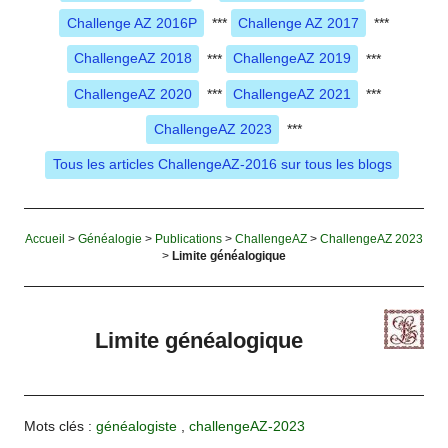
Challenge AZ 2016P
***
Challenge AZ 2017
***
ChallengeAZ 2018
***
ChallengeAZ 2019
***
ChallengeAZ 2020
***
ChallengeAZ 2021
***
ChallengeAZ 2023
***
Tous les articles ChallengeAZ-2016 sur tous les blogs
Accueil
>
Généalogie
>
Publications
>
ChallengeAZ
>
ChallengeAZ 2023
>
Limite généalogique
Limite généalogique
Mots clés :
généalogiste
,
challengeAZ-2023