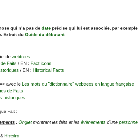
chose qui n’a pas de
date
précise qui lui est associée, par exemple
é. Extrait du
Guide du débutant
ciel de
webtrees
:
 de Faits
/ EN :
Fact icons
istoriques
/ EN :
Historical Facts
 => avec le
Les mots du "dictionnaire" webtrees en langue française
nes de Faits
s historiques
que Fait :
nements
:
Onglet
montrant les faits et les
évènements
d’une
personne
&
Histoire