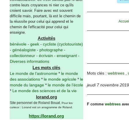
contre leurs croyances ni nier ce qu'ils
croient savoir. Faire avec est souvent
difficile mais, pourtant, là est le chemin de
Accuei
la réussite pour celui qui apprend et le
chemin de l'efficacité pour celui qui
enseigne.
Activités
bénévole
-
geek
-
cycliste (cyclotouriste)
-
généalogiste
-
photographe
-
collectionneur
-
écrivain
-
enseignant
-
Diverses informations
Les mots clés
Mots clés :
webtrees
,
Le monde de l’astronomie
*
le monde
des associations
*
le monde agricole
*
le
jeudi 7 novembre 2019
monde du langage
*
le monde de l’école
*
Le monde des sciences et de la vie
lorand.org
Site personnel de Roland Bouat.
Pour les
F comme
webtrees
avec
curieux : Lorand est un anagramme de Roland.
https://lorand.org