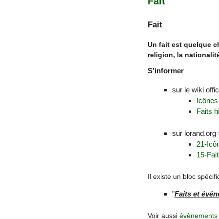
Fait
Fait
Un fait est quelque 
religion, la nationalit
S’informer
sur le wiki offi
Icônes
Faits h
sur lorand.org
21-Icô
15-Fait
Il existe un bloc spécifi
"
Faits et évé
Voir aussi
évènements