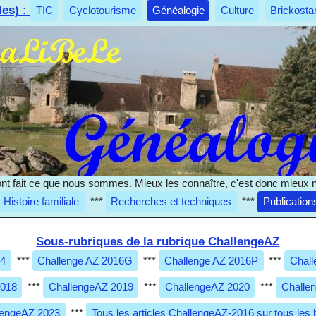
les) :
TIC
Cyclotourisme
Généalogie
Culture
Brickosta
nt fait ce que nous sommes. Mieux les connaître, c'est donc mieux 
Histoire familiale
***
Recherches et techniques
***
Publication
Sous-rubriques de la rubrique ChallengeAZ
14
***
Challenge AZ 2016G
***
Challenge AZ 2016P
***
Chall
2018
***
ChallengeAZ 2019
***
ChallengeAZ 2020
***
Challe
lengeAZ 2023
***
Tous les articles ChallengeAZ-2016 sur tous les 