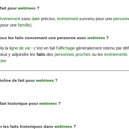
fait pour
webtrees
?
évènement
sans
date
précise,
évènement
survenu pour une
personn
 pour une
famille
).
tous les faits concernant une personne avec
webtrees
?
ela la
ligne de vie
: c’est en fait l’
affichage
généralement retenu par déf
peut y adjoindre les
faits
des
personnes proches
ou les
évènements
oire
icône de fait pour
webtrees
?
fait historique pour
webtrees
?
r les faits historiques dans
webtrees
?