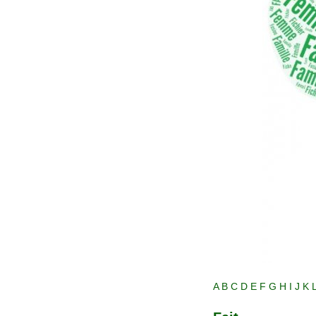
A
B
C
D
E
F
G
H
I
J
K