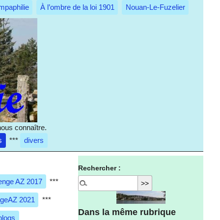
mpaphilie
À l’ombre de la loi 1901
Nouan-Le-Fuzelier
nous connaître.
s
***
divers
Rechercher :
enge AZ 2017
***
ngeAZ 2021
***
Dans la même rubrique
blogs