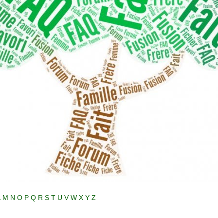
L
M
N
O
P
Q
R
S
T
U
V
W
X
Y
Z