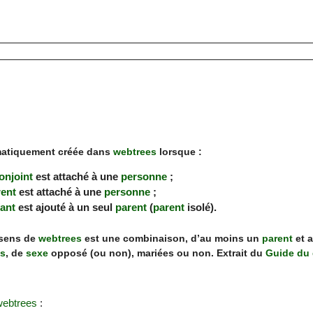
omatiquement créée dans
webtrees
lorsque :
onjoint
est attaché à une
personne
;
rent
est attaché à une
personne
;
ant
est ajouté à un seul
parent
(
parent
isolé).
 sens de
webtrees
est une combinaison, d’au moins un
parent
et 
s
, de
sexe
opposé (ou non), mariées ou non. Extrait du
Guide du
webtrees
: