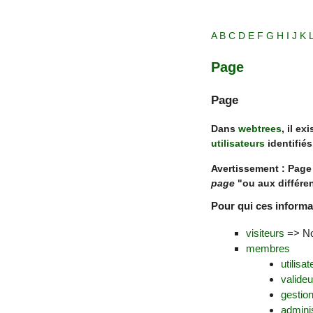
A
B
C
D
E
F
G
H
I
J
K
Page
Page
Dans
webtrees
, il e
utilisateurs
identifié
Avertissement : Page 
page
"ou aux différent
Pour qui ces informa
visiteurs
=> N
membres
utilisa
valideu
gestio
admini