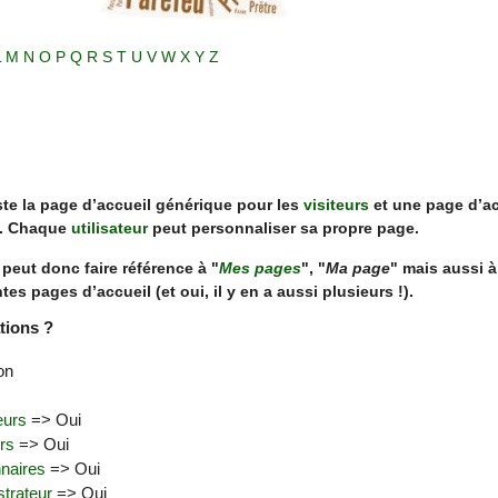
L
M
N
O
P
Q
R
S
T
U
V
W
X
Y
Z
xiste la page d’accueil générique pour les
visiteurs
et une page d’ac
s. Chaque
utilisateur
peut personnaliser sa propre page.
peut donc faire référence à "
Mes pages
", "
Ma page
" mais aussi à
es pages d’accueil (et oui, il y en a aussi plusieurs !).
tions ?
on
teurs
=> Oui
rs
=> Oui
nnaires
=> Oui
strateur
=> Oui