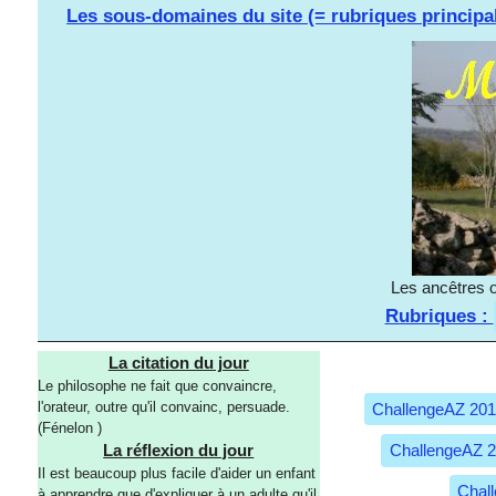
Les sous-domaines du site (= rubriques principa
Les ancêtres o
Rubriques :
La citation du jour
Le philosophe ne fait que convaincre,
l'orateur, outre qu'il convainc, persuade.
ChallengeAZ 20
(Fénelon )
ChallengeAZ 
La réflexion du jour
Il est beaucoup plus facile d'aider un enfant
Chal
à apprendre que d'expliquer à un adulte qu'il