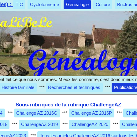
les) :
TIC
Cyclotourisme
Généalogie
Culture
Brickosta
nt fait ce que nous sommes. Mieux les connaître, c'est donc mieux 
Histoire familiale
***
Recherches et techniques
***
Publication
Sous-rubriques de la rubrique ChallengeAZ
14
***
Challenge AZ 2016G
***
Challenge AZ 2016P
***
Chall
2018
***
ChallengeAZ 2019
***
ChallengeAZ 2020
***
Challe
lengeAZ 2023
***
Tous les articles ChallengeAZ-2016 sur tous les 