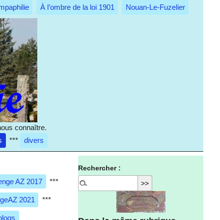
mpaphilie
À l’ombre de la loi 1901
Nouan-Le-Fuzelier
nous connaître.
s
***
divers
Rechercher :
enge AZ 2017
***
ngeAZ 2021
***
blogs