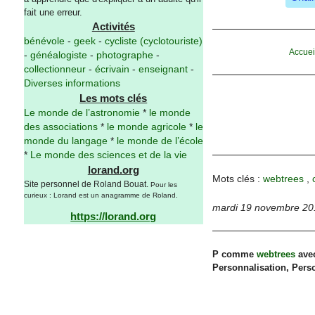
fait une erreur.
Activités
bénévole
-
geek
-
cycliste (cyclotouriste)
Accuei
-
généalogiste
-
photographe
-
collectionneur
-
écrivain
-
enseignant
-
Diverses informations
Les mots clés
Le monde de l’astronomie
*
le monde
des associations
*
le monde agricole
*
le
monde du langage
*
le monde de l’école
*
Le monde des sciences et de la vie
lorand.org
Mots clés :
webtrees
,
Site personnel de Roland Bouat.
Pour les
curieux : Lorand est un anagramme de Roland.
mardi 19 novembre 20
https://lorand.org
P comme
webtrees
avec
Personnalisation, Perso