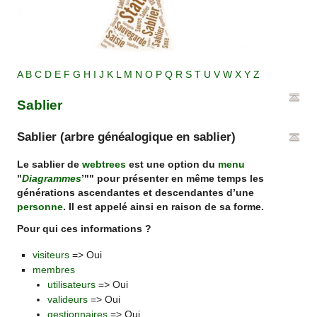
A
B
C
D
E
F
G
H
I
J
K
L
M
N
O
P
Q
R
S
T
U
V
W
X
Y
Z
Sablier
Sablier (arbre généalogique en sablier)
Le sablier de
webtrees
est une option du
menu
"
Diagrammes
’"" pour présenter en même temps les
générations ascendantes et descendantes d’une
personne
. Il est appelé ainsi en raison de sa forme.
Pour qui ces informations ?
visiteurs
=> Oui
membres
utilisateurs
=> Oui
valideurs
=> Oui
gestionnaires
=> Oui