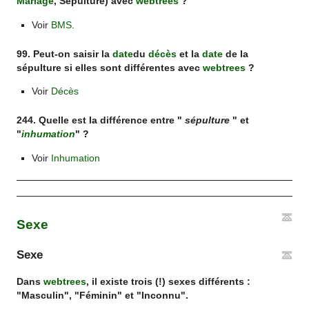
Mariage
,
Sépulture
) avec
webtrees
?
Voir
BMS
.
99. Peut-on saisir la
date
du
décès
et la
date
de la
sépulture
si elles sont différentes avec
webtrees
?
Voir
Décès
244. Quelle est la différence entre "
sépulture
" et
"
inhumation
" ?
Voir
Inhumation
Sexe
Sexe
Dans
webtrees
, il existe trois (!) sexes différents :
"Masculin", "Féminin" et "Inconnu".