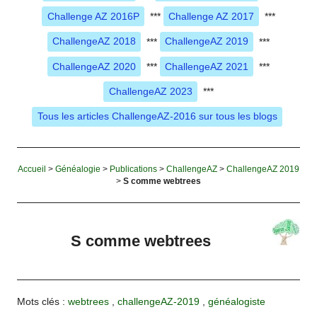
Challenge AZ 2016P
***
Challenge AZ 2017
***
ChallengeAZ 2018
***
ChallengeAZ 2019
***
ChallengeAZ 2020
***
ChallengeAZ 2021
***
ChallengeAZ 2023
***
Tous les articles ChallengeAZ-2016 sur tous les blogs
Accueil
>
Généalogie
>
Publications
>
ChallengeAZ
>
ChallengeAZ 2019
>
S comme webtrees
S comme webtrees
Mots clés :
webtrees
,
challengeAZ-2019
,
généalogiste