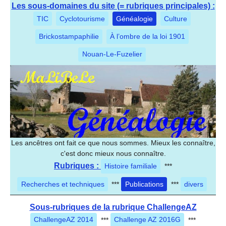
Les sous-domaines du site (= rubriques principales) :
TIC
Cyclotourisme
Généalogie
Culture
Brickostampaphilie
À l’ombre de la loi 1901
Nouan-Le-Fuzelier
Les ancêtres ont fait ce que nous sommes. Mieux les connaître,
c'est donc mieux nous connaître.
Rubriques :
Histoire familiale
***
Recherches et techniques
***
Publications
***
divers
Sous-rubriques de la rubrique ChallengeAZ
ChallengeAZ 2014
***
Challenge AZ 2016G
***