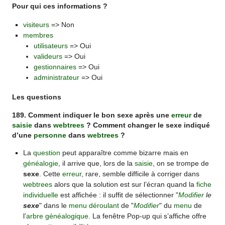
Pour qui ces informations ?
visiteurs
=> Non
membres
utilisateurs
=> Oui
valideurs
=> Oui
gestionnaires
=> Oui
administrateur
=> Oui
Les questions
189. Comment indiquer le bon sexe après une
erreur
de
saisie
dans
webtrees
? Comment changer le sexe indiqué
d’une
personne
dans
webtrees
?
La
question
peut apparaître comme bizarre mais en
généalogie
, il arrive que, lors de la
saisie
, on se trompe de
sexe
. Cette
erreur
, rare, semble difficile à corriger dans
webtrees
alors que la solution est sur l’écran quand la
fiche
individuelle
est affichée : il suffit de sélectionner "
Modifier
le
sexe
" dans le
menu déroulant
de "
Modifier
" du
menu
de
l’
arbre généalogique
. La fenêtre Pop-up qui s’affiche offre