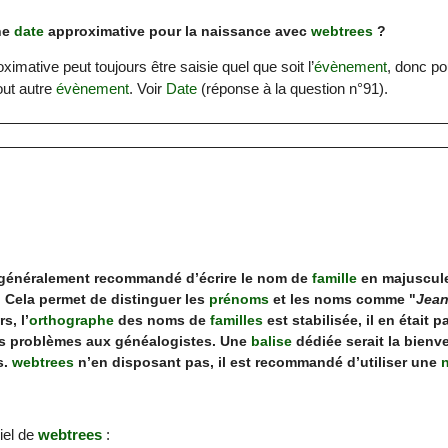
ne
date
approximative pour la naissance avec
webtrees
?
ximative peut toujours être saisie quel que soit l’
évènement
, donc po
ut autre
évènement
. Voir
Date
(réponse à la question n°91).
st généralement recommandé d’écrire le nom de
famille
en majuscule
e. Cela permet de distinguer les
prénoms
et les noms comme "
Jean
s, l’
orthographe
des noms de
familles
est stabilisée, il en était
es problèmes aux généalogistes. Une
balise
dédiée serait la bienv
s.
webtrees
n’en disposant pas, il est recommandé d’utiliser une
ciel de
webtrees
: