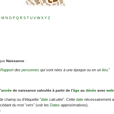
L
M
N
O
P
Q
R
S
T
U
V
W
X
Y
Z
ique
Naissance
:
:
Rapport
des
personnes
qui sont nées à une époque ou en un
lieu
.
"
’
année
de naissance calculée à partir de l’
âge
au
décès
avec
web
 de champ ou d’étiquette "
date
calculée
". Cette
date
nécessairement ap
écédant du mot "
vers
" (voir les
Dates
approximatives).
e