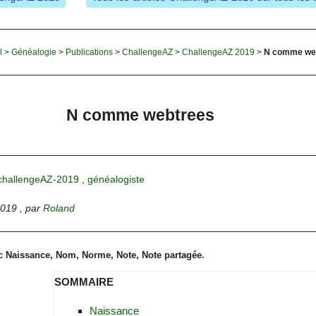
l
>
Généalogie
>
Publications
>
ChallengeAZ
>
ChallengeAZ 2019
>
N comme we
N comme webtrees
challengeAZ-2019
,
généalogiste
2019
,
par
Roland
 Naissance, Nom, Norme, Note, Note partagée.
SOMMAIRE
Naissance