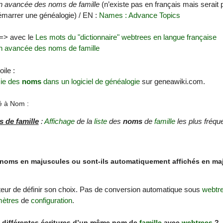
n avancée des noms de famille
(n’existe pas en français mais serait po
émarrer une généalogie) / EN :
Names : Advance Topics
 => avec le
Les mots du "dictionnaire" webtrees en langue française
n avancée des noms de famille
oile :
sie des
noms
dans un logiciel de généalogie
sur geneawiki.com.
ié à Nom :
 de famille
:
Affichage
de la
liste
des
noms
de
famille
les plus fréqu
les noms en majuscules ou sont-ils automatiquement affichés en m
isateur de définir son choix. Pas de conversion automatique sous
webtr
mètres
de
configuration
.
s différentes écritures d’un même nom de
famille
avec
webtrees
?