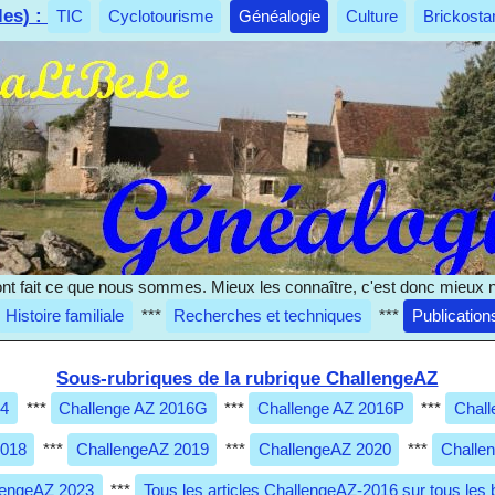
les) :
TIC
Cyclotourisme
Généalogie
Culture
Brickosta
nt fait ce que nous sommes. Mieux les connaître, c'est donc mieux 
Histoire familiale
***
Recherches et techniques
***
Publication
Sous-rubriques de la rubrique ChallengeAZ
14
***
Challenge AZ 2016G
***
Challenge AZ 2016P
***
Chall
2018
***
ChallengeAZ 2019
***
ChallengeAZ 2020
***
Challe
lengeAZ 2023
***
Tous les articles ChallengeAZ-2016 sur tous les 