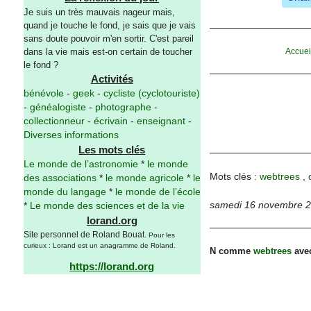
Je suis un très mauvais nageur mais,
quand je touche le fond, je sais que je vais
sans doute pouvoir m'en sortir. C'est pareil
Accuei
dans la vie mais est-on certain de toucher
le fond ?
Activités
bénévole
-
geek
-
cycliste (cyclotouriste)
-
généalogiste
-
photographe
-
collectionneur
-
écrivain
-
enseignant
-
Diverses informations
Les mots clés
Le monde de l’astronomie
*
le monde
Mots clés :
webtrees
,
des associations
*
le monde agricole
*
le
monde du langage
*
le monde de l’école
samedi 16 novembre 
*
Le monde des sciences et de la vie
lorand.org
Site personnel de Roland Bouat.
Pour les
curieux : Lorand est un anagramme de Roland.
N comme
webtrees
avec
https://lorand.org