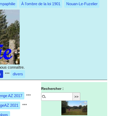
mpaphilie
À l’ombre de la loi 1901
Nouan-Le-Fuzelier
nous connaître.
s
***
divers
Rechercher :
enge AZ 2017
***
ngeAZ 2021
***
blogs