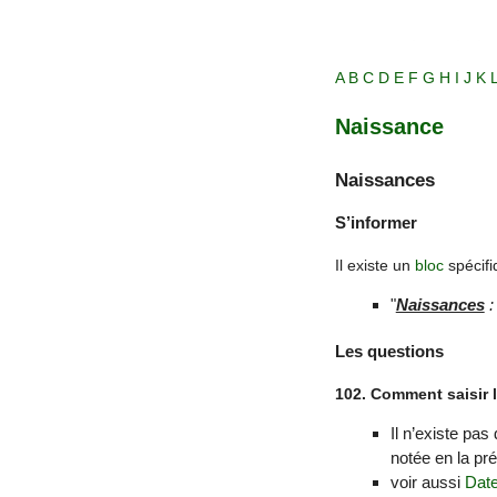
A
B
C
D
E
F
G
H
I
J
K
Naissance
Naissances
S’informer
Il existe un
bloc
spécif
"
Naissances
Les questions
102. Comment saisir l
Il n’existe pas
notée en la pr
voir aussi
Dat