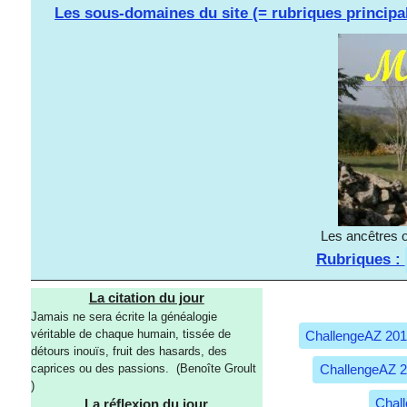
Les sous-domaines du site (= rubriques principa
Les ancêtres o
Rubriques :
La citation du jour
Jamais ne sera écrite la généalogie
véritable de chaque humain, tissée de
ChallengeAZ 20
détours inouïs, fruit des hasards, des
ChallengeAZ 
caprices ou des passions. (Benoîte Groult
)
Chal
La réflexion du jour