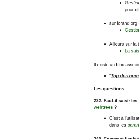
Gestio
pour d
sur lorand.org
Gestio
Ailleurs sur la t
La sai
Il existe un bloc assoc
"
Top des noms
Les questions
232. Faut-il saisir 
webtrees
?
C’est à l’util
dans les
para
240. Comment lier le