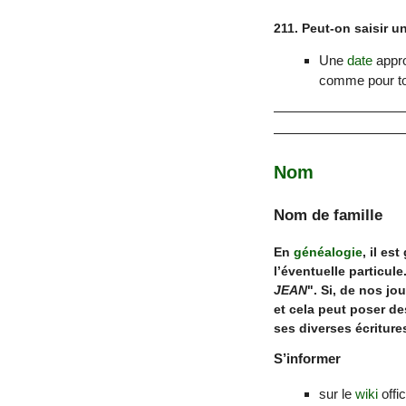
211. Peut-on saisir u
Une
date
appro
comme pour to
Nom
Nom de famille
En
généalogie
, il e
l’éventuelle particul
JEAN
". Si, de nos jour
et cela peut poser d
ses diverses écriture
S’informer
sur le
wiki
offi