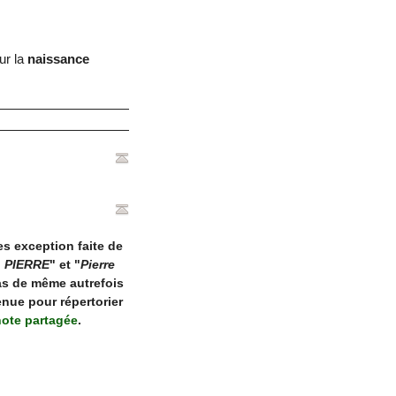
ur la
naissance
s exception faite de
 PIERRE
" et "
Pierre
 pas de même autrefois
enue pour répertorier
note partagée
.