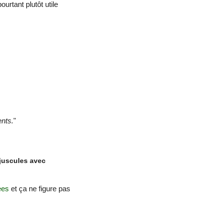
urtant plutôt utile
ents.
"
ajuscules avec
ees
et ça ne figure pas