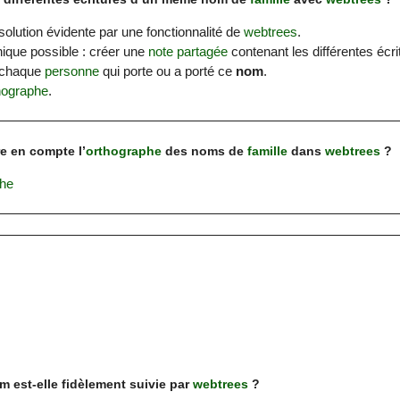
 solution évidente par une fonctionnalité de
webtrees
.
nique possible : créer une
note partagée
contenant les différentes écr
 chaque
personne
qui porte ou a porté ce
nom
.
hographe
.
e en compte l’
orthographe
des noms de
famille
dans
webtrees
?
he
 est-elle fidèlement suivie par
webtrees
?