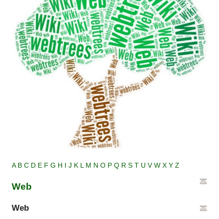
A
B
C
D
E
F
G
H
I
J
K
L
M
N
O
P
Q
R
S
T
U
V
W
X
Y
Z
Web
Web