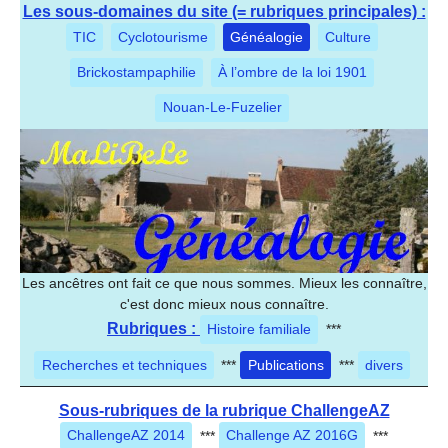
Les sous-domaines du site (= rubriques principales) :
TIC
Cyclotourisme
Généalogie
Culture
Brickostampaphilie
À l’ombre de la loi 1901
Nouan-Le-Fuzelier
Les ancêtres ont fait ce que nous sommes. Mieux les connaître,
c'est donc mieux nous connaître.
Rubriques :
Histoire familiale
***
Recherches et techniques
***
Publications
***
divers
Sous-rubriques de la rubrique ChallengeAZ
ChallengeAZ 2014
***
Challenge AZ 2016G
***