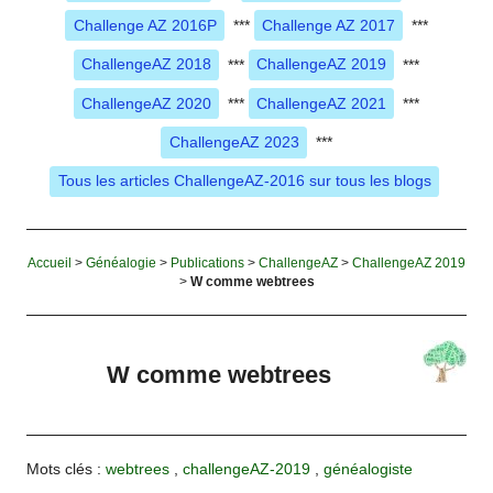
Challenge AZ 2016P
***
Challenge AZ 2017
***
ChallengeAZ 2018
***
ChallengeAZ 2019
***
ChallengeAZ 2020
***
ChallengeAZ 2021
***
ChallengeAZ 2023
***
Tous les articles ChallengeAZ-2016 sur tous les blogs
Accueil
>
Généalogie
>
Publications
>
ChallengeAZ
>
ChallengeAZ 2019
>
W comme webtrees
W comme webtrees
Mots clés :
webtrees
,
challengeAZ-2019
,
généalogiste