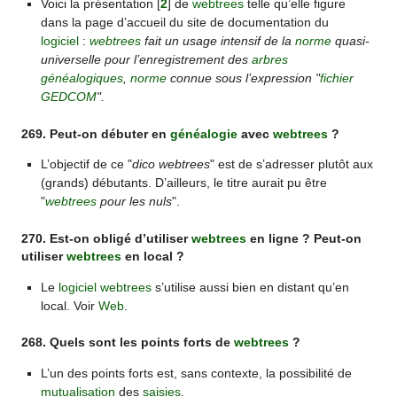
Voici la présentation
[
2
]
de
webtrees
telle qu’elle figure
dans la page d’accueil du site de documentation du
logiciel
:
webtrees
fait un usage intensif de la
norme
quasi-
universelle pour l’enregistrement des
arbres
généalogiques
,
norme
connue sous l’expression "
fichier
GEDCOM
".
269. Peut-on débuter en
généalogie
avec
webtrees
?
L’objectif de ce "
dico webtrees
" est de s’adresser plutôt aux
(grands) débutants. D’ailleurs, le titre aurait pu être
"
webtrees
pour les nuls
".
270. Est-on obligé d’utiliser
webtrees
en ligne ? Peut-on
utiliser
webtrees
en local ?
Le
logiciel
webtrees
s’utilise aussi bien en distant qu’en
local. Voir
Web
.
268. Quels sont les points forts de
webtrees
?
L’un des points forts est, sans contexte, la possibilité de
mutualisation
des
saisies
.