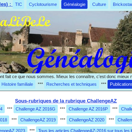
les) :
TIC
Cyclotourisme
Généalogie
Culture
Brickosta
nt fait ce que nous sommes. Mieux les connaître, c'est donc mieux 
Histoire familiale
***
Recherches et techniques
***
Publication
Sous-rubriques de la rubrique ChallengeAZ
14
***
Challenge AZ 2016G
***
Challenge AZ 2016P
***
Chall
2018
***
ChallengeAZ 2019
***
ChallengeAZ 2020
***
Challe
lengeAZ 2023
***
Tous les articles ChallengeAZ-2016 sur tous les 