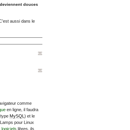
 deviennent douces
’est aussi dans le
 navigateur comme
que
en ligne, il faudra
 (type
MySQL
) et le
et Lamps pour Linux
s
logiciels
libres, ils