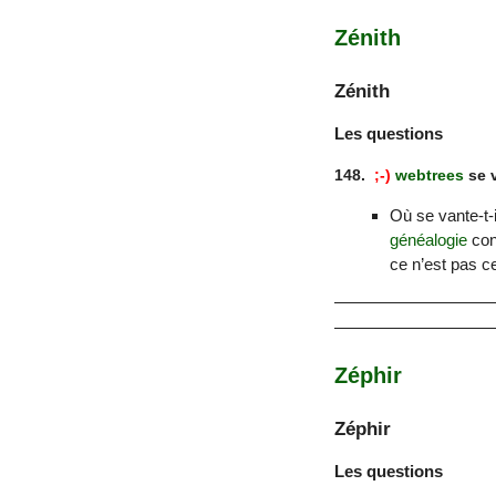
Zénith
Zénith
Les questions
148.
;-)
webtrees
se v
Où se vante-t-i
généalogie
conv
ce n’est pas ce
Zéphir
Zéphir
Les questions