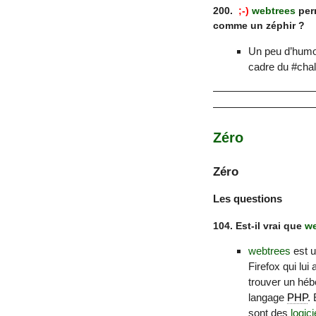
200.
;-)
webtrees
perm
comme un zéphir ?
Un peu d’humou
cadre du #chall
Zéro
Zéro
Les questions
104. Est-il vrai que
we
webtrees
est 
Firefox qui lui
trouver un hé
langage
PHP
.
sont des
logici