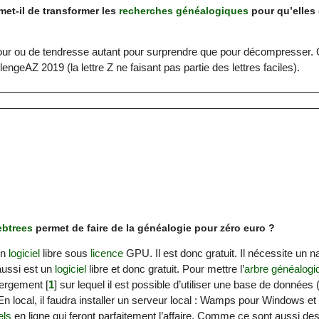
et-il de transformer les
recherches généalogiques
pour qu’elles
r ou de tendresse autant pour surprendre que pour décompresser. C
engeAZ 2019 (la lettre Z ne faisant pas partie des lettres faciles).
btrees
permet de faire de la généalogie pour zéro euro ?
un
logiciel
libre sous
licence
GPU. Il est donc gratuit. Il nécessite un
 aussi est un
logiciel
libre et donc gratuit. Pour mettre l’
arbre généalogi
bergement
[
1
]
sur lequel il est possible d’utiliser une base de données
 En local, il faudra installer un serveur local : Wamps pour Windows 
els
en ligne qui feront parfaitement l’affaire. Comme ce sont aussi de