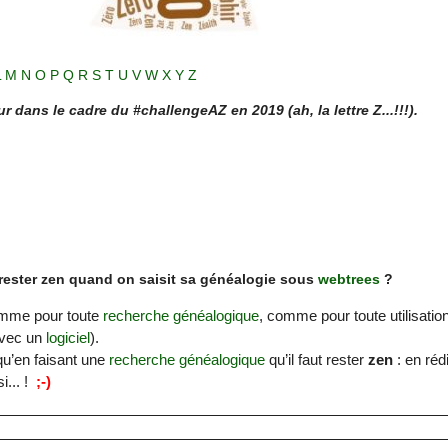
L
M
N
O
P
Q
R
S
T
U
V
W
X
Y
Z
 dans le cadre du #challengeAZ en 2019 (ah, la lettre Z...!!!).
 rester zen quand on saisit sa généalogie sous
webtrees
?
omme pour toute
recherche généalogique
, comme pour toute utilisatio
avec un
logiciel
).
 qu’en faisant une
recherche généalogique
qu’il faut rester
zen
: en réd
... !
;-)