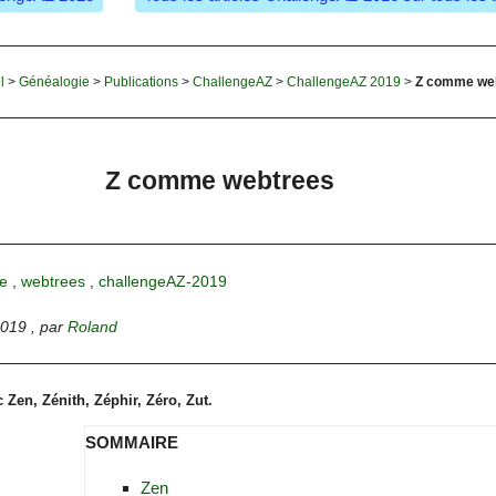
l
>
Généalogie
>
Publications
>
ChallengeAZ
>
ChallengeAZ 2019
>
Z comme we
Z comme webtrees
e
,
webtrees
,
challengeAZ-2019
2019
,
par
Roland
 Zen, Zénith, Zéphir, Zéro, Zut.
SOMMAIRE
Zen