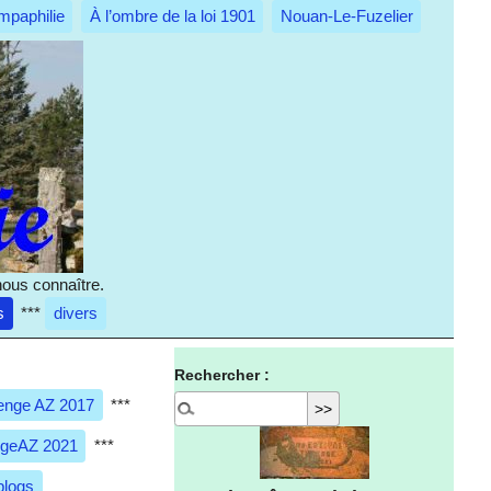
mpaphilie
À l’ombre de la loi 1901
Nouan-Le-Fuzelier
nous connaître.
s
***
divers
Rechercher :
enge AZ 2017
***
ngeAZ 2021
***
blogs