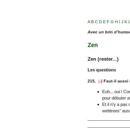
A
B
C
D
E
F
G
H
I
J
K
Avec un brin d’humour
Zen
Zen (rester...)
Les questions
215.
;-)
Faut-il aussi
Euh... oui ! C
pour débuter 
Et il n’y a pas
webtrees" aussi