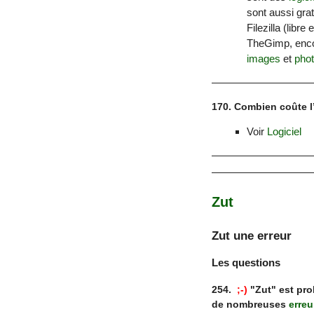
sont aussi grat
Filezilla (libr
TheGimp, enc
images
et
pho
170. Combien coûte l
Voir
Logiciel
Zut
Zut une erreur
Les questions
254.
;-)
"Zut" est pro
de nombreuses
erreu