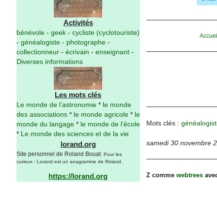
Activités
bénévole
-
geek
-
cycliste (cyclotouriste)
Accuei
-
généalogiste
-
photographe
-
collectionneur
-
écrivain
-
enseignant
-
Diverses informations
Les mots clés
Le monde de l’astronomie
*
le monde
des associations
*
le monde agricole
*
le
Mots clés :
généalogist
monde du langage
*
le monde de l’école
*
Le monde des sciences et de la vie
samedi 30 novembre 
lorand.org
Site personnel de Roland Bouat.
Pour les
curieux : Lorand est un anagramme de Roland.
Z comme
webtrees
avec
https://lorand.org