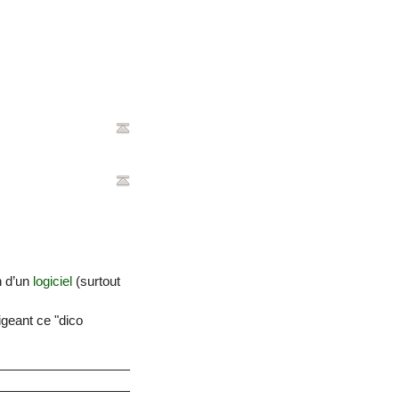
n d’un
logiciel
(surtout
igeant ce "dico