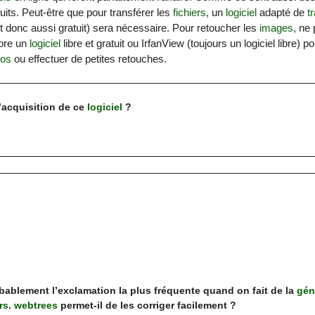
uits. Peut-être que pour transférer les
fichiers
, un
logiciel
adapté de
t
e et donc aussi gratuit) sera nécessaire. Pour retoucher les
images
, ne 
ore un
logiciel
libre et gratuit ou IrfanView (toujours un logiciel libre) p
tos
ou effectuer de petites retouches.
’acquisition de ce
logiciel
?
bablement l’exclamation la plus fréquente quand on fait de la
gén
rs
.
webtrees
permet-il de les corriger facilement ?