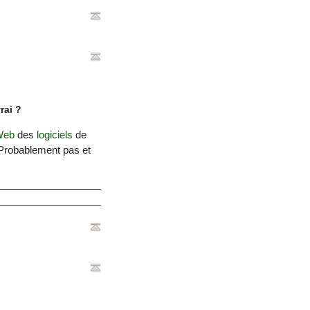
rai ?
Web
des
logiciels
de
 Probablement pas et