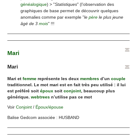
généalogique
) > "
Statistiques
" (l’observation des
graphiques de base permet de découvrir quelques
anomalies comme par exemple "
le
père
le plus jeune
âgé de 3
mois
" !!!
Mari
Mari
Mari et
femme
représente les deux
membres
d’un
couple
traditionnel. Le mot mari est en fait très peu utilisé : il lui
est préféré soit
époux
soit
conjoint
, beaucoup plus
générique.
webtrees
n’utilise pas ce mot
Voir
Conjoint
/
Époux/épouse
Balise Gedcom associée : HUSBAND