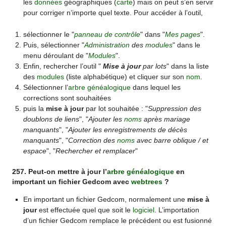
les
données
géographiques (
carte
) mais on peut s’en servir
pour corriger n’importe quel texte. Pour accéder à l’outil,
sélectionner le "
panneau de contrôle
" dans "
Mes pages
".
Puis, sélectionner "
Administration
des
modules
" dans le
menu déroulant de "
Modules
".
Enfin, rechercher l’outil "
Mise à jour
par lots
" dans la liste
des
modules
(liste alphabétique) et cliquer sur son
nom
.
Sélectionner l’
arbre généalogique
dans lequel les
corrections sont souhaitées
puis la
mise à jour
par lot souhaitée : "
Suppression des
doublons de liens
", "
Ajouter les
noms
après mariage
manquants
", "
Ajouter les enregistrements de décès
manquants
", "
Correction des
noms
avec barre oblique / et
espace
", "
Rechercher et remplacer
"
257. Peut-on mettre à jour l’
arbre généalogique
en
important un fichier Gedcom avec
webtrees
?
En important un fichier Gedcom, normalement une
mise à
jour
est effectuée quel que soit le
logiciel
. L’importation
d’un fichier Gedcom remplace le précédent ou est fusionné