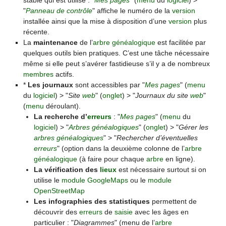
stable qui est utilisé : "
Mes pages
" (
menu
du
logiciel
) >
"
Panneau de contrôle
" affiche le numéro de la
version
installée ainsi que la mise à disposition d’une
version
plus
récente.
La
maintenance
de l’
arbre généalogique
est facilitée par
quelques outils bien pratiques. C’est une tâche nécessaire
même si elle peut s’avérer fastidieuse s’il y a de nombreux
membres
actifs.
*
Les journaux
sont accessibles par "
Mes pages
" (
menu
du
logiciel
) > "
Site
web
" (
onglet
) > "
Journaux du site
web
"
(
menu
déroulant).
La recherche d’
erreurs
: "
Mes pages
" (
menu
du
logiciel
) > "
Arbres généalogiques
" (
onglet
) > "
Gérer les
arbres généalogiques
" > "
Rechercher d’éventuelles
erreurs
" (option dans la deuxième colonne de l’
arbre
généalogique
(à faire pour chaque
arbre
en ligne).
La vérification des
lieux
est nécessaire surtout si on
utilise le
module GoogleMaps
ou le
module
OpenStreetMap
Les infographies des statistiques
permettent de
découvrir des
erreurs
de
saisie
avec les âges en
particulier : "
Diagrammes
" (menu de l’
arbre