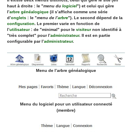
Il existe deux menus distincts, celui qui gère le site (en
haut à droite : le "
menu du
logiciel
") et celui qui gère
l’
arbre généalogique
(il s’affiche comme une série
d’
onglets
: le "
menu de l’
arbre
"). Le second dépend de la
configuration
. Le premier varie en fonction de
l’
utilisateur
: de "minimal" pour le
visiteur
non identifié à
"très complet" pour l’
administrateur
. Il est en partie
configurable par l’
administrateur
.
Menu de l’arbre généalogique
Menu du logiciel pour un utilisateur connecté
(membre)