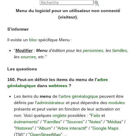
Menu du logiciel pour un utilisateur non connecté
(visiteur).
S’informer
Il existe un
bloc
spécifique Menu :
"
Modifier
:
Menu
d’édition pour les
personnes
, les
familles
,
les
sources
, etc.
"
Les questions
160. Peut-on définir les items du menu de l’
arbre
généalogique
dans
webtrees
?
Les items du
menu
de l’
arbre généalogique
peuvent être
définis par l’
administrateur
et peut dépendre des
modules
présents et peut varier en fonction de leur activation on
non. Voici quelques
onglets
possibles : "
Faits
et
évènements
" / "
Familles
" / "
Sources
" / "
Notes
" / "
Média
s" /
"
Histoires
" / "
Album
" / "
Arbre interactif
" / "
Google Maps
(TM)" / "
OpenStreetMap
" ...