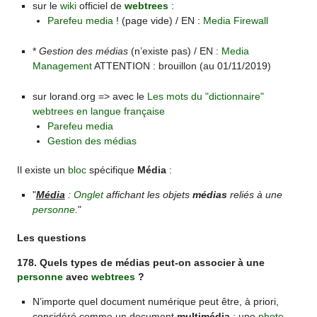
sur le
wiki
officiel de
webtrees
:
Parefeu media
! (page vide) / EN :
Media Firewall
*
Gestion des médias
(n’existe pas) / EN :
Media
Management
ATTENTION : brouillon (au 01/11/2019)
sur lorand.org => avec le
Les mots du "dictionnaire"
webtrees en langue française
Parefeu media
Gestion des médias
Il existe un
bloc
spécifique
Média
:
"
Média
:
Onglet
affichant les objets
médias
reliés à une
personne
.
"
Les questions
178. Quels types de médias peut-on associer à une
personne
avec
webtrees
?
N’importe quel document numérique peut être, à priori,
considéré comme un document
multimédia
: une
photo