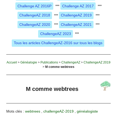
Challenge AZ 2016P
***
Challenge AZ 2017
***
ChallengeAZ 2018
***
ChallengeAZ 2019
***
ChallengeAZ 2020
***
ChallengeAZ 2021
***
ChallengeAZ 2023
***
Tous les articles ChallengeAZ-2016 sur tous les blogs
Accueil
>
Généalogie
>
Publications
>
ChallengeAZ
>
ChallengeAZ 2019
>
M comme webtrees
M comme webtrees
Mots clés :
webtrees
,
challengeAZ-2019
,
généalogiste