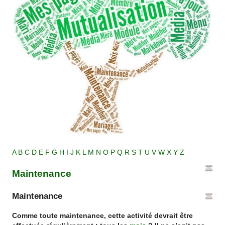
A
B
C
D
E
F
G
H
I
J
K
L
M
N
O
P
Q
R
S
T
U
V
W
X
Y
Z
Maintenance
Maintenance
Comme toute maintenance, cette activité devrait être