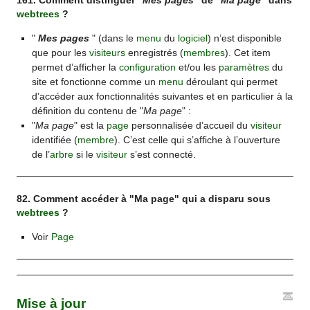
161. Comment distinguer "
Mes pages
" de "
Ma page
" dans
webtrees
?
"
Mes pages
" (dans le
menu
du
logiciel
) n’est disponible
que pour les
visiteurs
enregistrés (
membres
). Cet item
permet d’afficher la
configuration
et/ou les
paramètres
du
site et fonctionne comme un
menu
déroulant qui permet
d’accéder aux fonctionnalités suivantes et en particulier à la
définition du contenu de "
Ma page
" :
"
Ma page
" est la
page
personnalisée d’accueil du
visiteur
identifiée (
membre
). C’est celle qui s’affiche à l’ouverture
de l’
arbre
si le
visiteur
s’est connecté.
82. Comment accéder à "Ma page" qui a disparu sous
webtrees
?
Voir
Page
Mise à jour