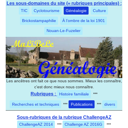
Les sous-domaines du site (= rubriques principales) :
TIC
Cyclotourisme
Généalogie
Culture
Brickostampaphilie
À l’ombre de la loi 1901
Nouan-Le-Fuzelier
Les ancêtres ont fait ce que nous sommes. Mieux les connaître,
c'est donc mieux nous connaître.
Rubriques :
Histoire familiale
***
Recherches et techniques
***
Publications
***
divers
Sous-rubriques de la rubrique ChallengeAZ
ChallengeAZ 2014
***
Challenge AZ 2016G
***