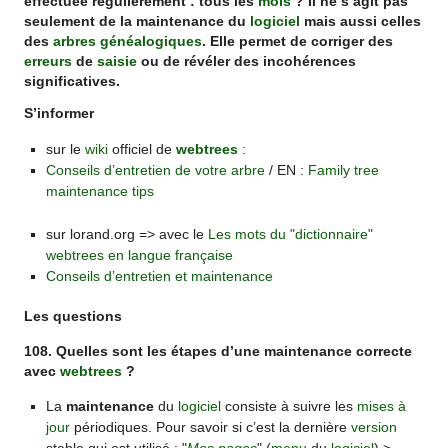
effectuée régulièrement : tous les
mois
? Il ne s’agit pas
seulement de la maintenance du
logiciel
mais aussi celles
des
arbres généalogiques
. Elle permet de corriger des
erreurs
de
saisie
ou de révéler des incohérences
significatives.
S’informer
sur le
wiki
officiel de
webtrees
:
Conseils d’entretien de votre arbre
/ EN :
Family tree
maintenance tips
sur lorand.org => avec le
Les mots du "dictionnaire"
webtrees en langue française
Conseils d’entretien et maintenance
Les questions
108. Quelles sont les étapes d’une maintenance correcte
avec
webtrees
?
La
maintenance
du
logiciel
consiste à suivre les
mises à
jour
périodiques. Pour savoir si c’est la dernière
version