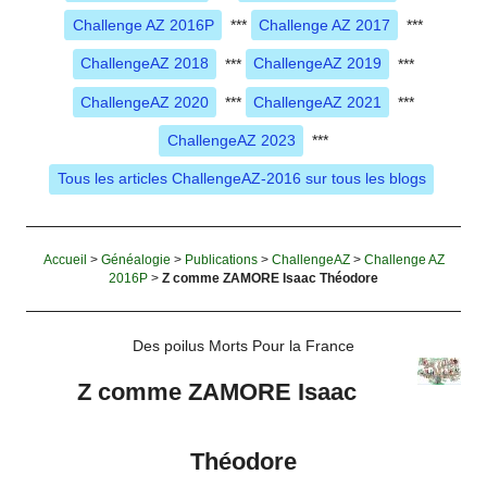
Challenge AZ 2016P
***
Challenge AZ 2017
***
ChallengeAZ 2018
***
ChallengeAZ 2019
***
ChallengeAZ 2020
***
ChallengeAZ 2021
***
ChallengeAZ 2023
***
Tous les articles ChallengeAZ-2016 sur tous les blogs
Accueil
>
Généalogie
>
Publications
>
ChallengeAZ
>
Challenge AZ
2016P
>
Z comme ZAMORE Isaac Théodore
Des poilus Morts Pour la France
Z comme ZAMORE Isaac
Théodore