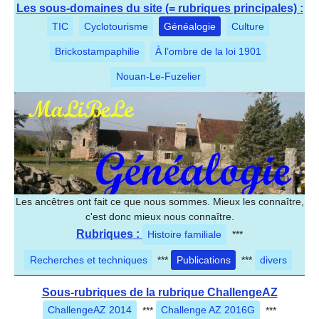
Les sous-domaines du site (= rubriques principales) :
TIC
Cyclotourisme
Généalogie
Culture
Brickostampaphilie
À l’ombre de la loi 1901
Nouan-Le-Fuzelier
Les ancêtres ont fait ce que nous sommes. Mieux les connaître,
c'est donc mieux nous connaître.
Rubriques :
Histoire familiale
***
Recherches et techniques
***
Publications
***
divers
Sous-rubriques de la rubrique ChallengeAZ
ChallengeAZ 2014
***
Challenge AZ 2016G
***