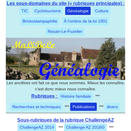
Les sous-domaines du site (= rubriques principales) :
TIC
Cyclotourisme
Généalogie
Culture
Brickostampaphilie
À l’ombre de la loi 1901
Nouan-Le-Fuzelier
Les ancêtres ont fait ce que nous sommes. Mieux les connaître,
c'est donc mieux nous connaître.
Rubriques :
Histoire familiale
***
Recherches et techniques
***
Publications
***
divers
Sous-rubriques de la rubrique ChallengeAZ
ChallengeAZ 2014
***
Challenge AZ 2016G
***