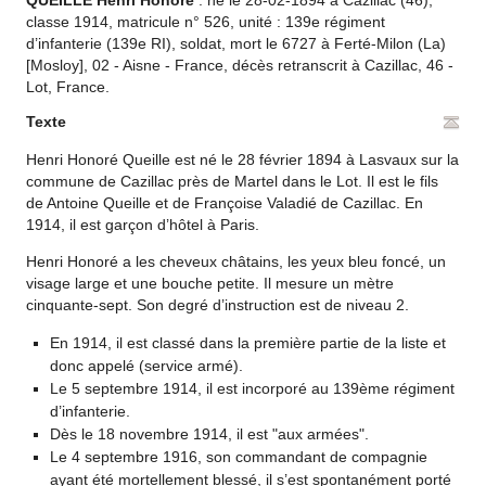
QUEILLE Henri Honoré
: né le 28-02-1894 à Cazillac (46),
classe 1914, matricule n° 526, unité : 139e régiment
d’infanterie (139e RI), soldat, mort le 6727 à Ferté-Milon (La)
[Mosloy], 02 - Aisne - France, décès retranscrit à Cazillac, 46 -
Lot, France.
Texte
Henri Honoré Queille est né le 28 février 1894 à Lasvaux sur la
commune de Cazillac près de Martel dans le Lot. Il est le fils
de Antoine Queille et de Françoise Valadié de Cazillac. En
1914, il est garçon d’hôtel à Paris.
Henri Honoré a les cheveux châtains, les yeux bleu foncé, un
visage large et une bouche petite. Il mesure un mètre
cinquante-sept. Son degré d’instruction est de niveau 2.
En 1914, il est classé dans la première partie de la liste et
donc appelé (service armé).
Le 5 septembre 1914, il est incorporé au 139ème régiment
d’infanterie.
Dès le 18 novembre 1914, il est "aux armées".
Le 4 septembre 1916, son commandant de compagnie
ayant été mortellement blessé, il s’est spontanément porté