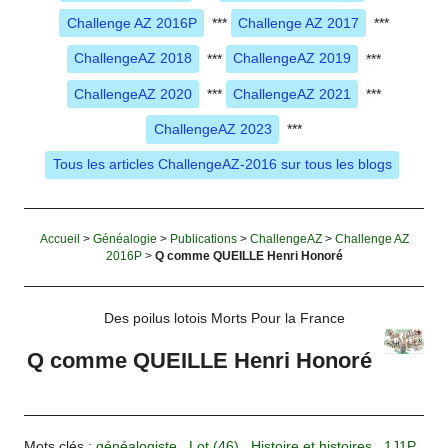
Challenge AZ 2016P
***
Challenge AZ 2017
***
ChallengeAZ 2018
***
ChallengeAZ 2019
***
ChallengeAZ 2020
***
ChallengeAZ 2021
***
ChallengeAZ 2023
***
Tous les articles ChallengeAZ-2016 sur tous les blogs
Accueil
>
Généalogie
>
Publications
>
ChallengeAZ
>
Challenge AZ
2016P
>
Q comme QUEILLE Henri Honoré
Des poilus lotois Morts Pour la France
Q comme QUEILLE Henri Honoré
Mots clés :
généalogiste
,
Lot (46)
,
Histoire et histoires
,
1J1P