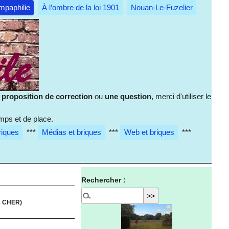
mpaphilie
À l’ombre de la loi 1901
Nouan-Le-Fuzelier
e
proposition de correction
ou
une question
, merci d'utiliser le
mps et de place.
riques
***
Médias et briques
***
Web et briques
***
Rechercher :
& CHER)