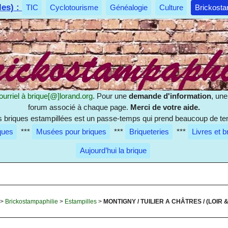
les) :
TIC
Cyclotourisme
Généalogie
Culture
Brickosta
ourriel à
brique[@]lorand.org
. Pour une
demande d'information
, un
forum associé à chaque page.
Merci de votre aide.
es briques estampillées est un passe-temps qui prend beaucoup de te
ques
***
Musées pour briques
***
Briqueteries
***
Livres et b
Aujourd’hui la brique
>
Brickostampaphilie
>
Estampilles
>
MONTIGNY / TUILIER A CHÂTRES / (LOIR 