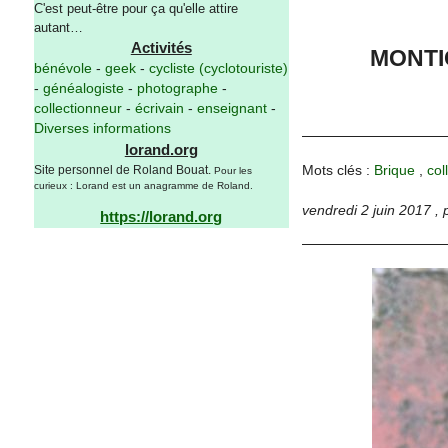
C'est peut-être pour ça qu'elle attire
autant…
Activités
MONTIG
bénévole
-
geek
-
cycliste (cyclotouriste)
-
généalogiste
-
photographe
-
collectionneur
-
écrivain
-
enseignant
-
Diverses informations
lorand.org
Mots clés :
Brique
,
col
Site personnel de Roland Bouat.
Pour les
curieux : Lorand est un anagramme de Roland.
vendredi 2 juin 2017
,
https://lorand.org