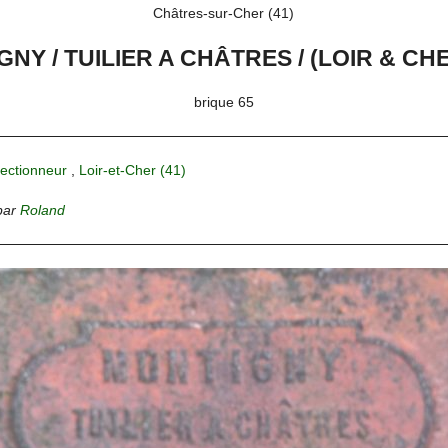
Châtres-sur-Cher (41)
NY / TUILIER A CHÂTRES / (LOIR & CH
brique 65
lectionneur
,
Loir-et-Cher (41)
par
Roland