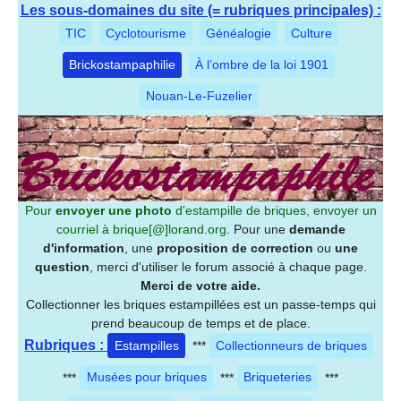
Les sous-domaines du site (= rubriques principales) :
TIC
Cyclotourisme
Généalogie
Culture
Brickostampaphilie
À l’ombre de la loi 1901
Nouan-Le-Fuzelier
Pour
envoyer une photo
d'estampille de briques, envoyer un
courriel à
brique[@]lorand.org
. Pour une
demande
d'information
, une
proposition de correction
ou
une
question
, merci d'utiliser le forum associé à chaque page.
Merci de votre aide.
Collectionner les briques estampillées est un passe-temps qui
prend beaucoup de temps et de place.
Rubriques :
Estampilles
***
Collectionneurs de briques
***
Musées pour briques
***
Briqueteries
***