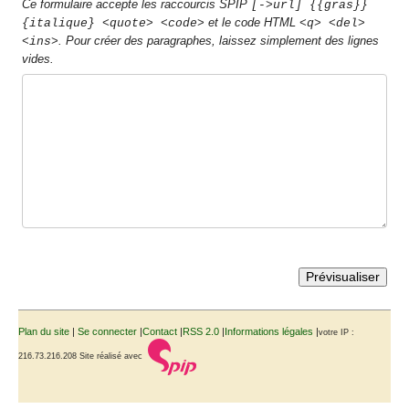
Ce formulaire accepte les raccourcis SPIP
[->url] {{gras}}
et le code HTML
{italique} <quote> <code>
<q> <del>
. Pour créer des paragraphes, laissez simplement des lignes
<ins>
vides.
Plan du site
|
Se connecter
|
Contact
|
RSS 2.0
|
Informations légales
|
votre IP :
216.73.216.208
Site réalisé avec