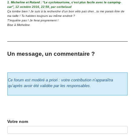
1.
Micheline et Roland : “Le cyclotourisme, c’est plus facile avec le camping-
car”,
12 octobre 2016, 22:58
,
par
cerbelaud
Ça tombe bien ! Je suis à la recherche d’un bon vélo pas cher...tu me parais être de
ma taille ! Tu habites toujours au même endroit ?
T’inquiète pas ! Je ferai proprement !
Bise à Micheline
Un message, un commentaire ?
Ce forum est modéré a priori : votre contribution n’apparaîtra
qu’après avoir été validée par les responsables.
Votre nom