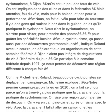
cyclotourisme, à Dijon. â€œOn est un peu des fous de vélo.
On est impliqués dans des clubs et dans la fédération.â€ Mais
attention, fou du vélo, mais pour la balade, et pas pour la
performance. â€œNous, on fait du vélo pour faire du tourisme.
Il y a des gens qui roulent le nez dans le guidon, on dit qu’ils
pratiquent le cyclosport. Nous c’est le cyclotourisme, on
s’arrête pour visiter, pour prendre des photosâ€¦â€ Et pour
goûter les spécialités locales. â€œLe cyclotourisme, ça passe
aussi par des découvertes gastronomiquesâ€ , indique Roland
avec un sourire, en déplorant que les organisateurs de cette
semaine fédérale à Dijon n’aient pas intégré de dégustations
de vin à l’itinéraire du jour. â€ On participe à la semaine
fédérale depuis 1997, ça nous permet de découvrir une région
différente à chaque fois.â€
Comme Micheline et Roland, beaucoup de cyclotouristes se
déplacent en camping-car. Micheline explique : â€œNotre
premier camping-car, on l’a eu en 2010 : on a fait ce choix
parce qu’on a trouvé ça plus pratique que la caravane, pour la
pratique du cyclotourisme. On vise une région qu’on a envie
de découvrir. On y va en camping-car et après on visite avec le
vélo. Avec la caravane, il fallait aller au camping, et les