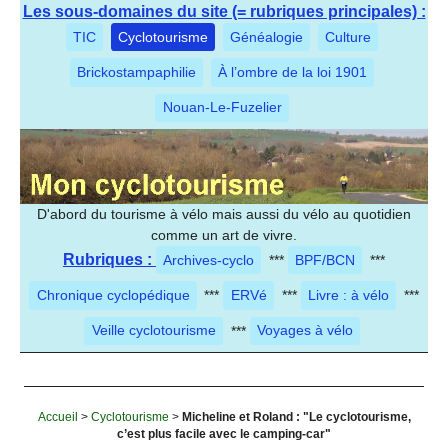
Les sous-domaines du site (= rubriques principales) :
TIC
Cyclotourisme
Généalogie
Culture
Brickostampaphilie
À l’ombre de la loi 1901
Nouan-Le-Fuzelier
D'abord du tourisme à vélo mais aussi du vélo au quotidien
comme un art de vivre.
Rubriques :
Archives-cyclo
***
BPF/BCN
***
Chronique cyclopédique
***
ERVé
***
Livre : à vélo
***
Veille cyclotourisme
***
Voyages à vélo
Accueil
>
Cyclotourisme
>
Micheline et Roland : "Le cyclotourisme,
c’est plus facile avec le camping-car"