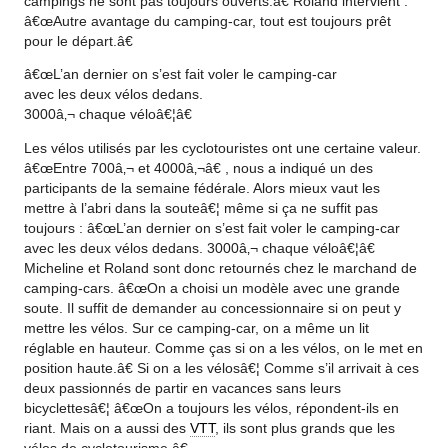
campings ne sont pas toujours ouverts.â€ Roland intervient :
â€œAutre avantage du camping-car, tout est toujours prêt
pour le départ.â€
â€œL’an dernier on s’est fait voler le camping-car
avec les deux vélos dedans.
3000â‚¬ chaque véloâ€¦â€
Les vélos utilisés par les cyclotouristes ont une certaine valeur.
â€œEntre 700â‚¬ et 4000â‚¬â€ , nous a indiqué un des
participants de la semaine fédérale. Alors mieux vaut les
mettre à l’abri dans la souteâ€¦ même si ça ne suffit pas
toujours : â€œL’an dernier on s’est fait voler le camping-car
avec les deux vélos dedans. 3000â‚¬ chaque véloâ€¦â€
Micheline et Roland sont donc retournés chez le marchand de
camping-cars. â€œOn a choisi un modèle avec une grande
soute. Il suffit de demander au concessionnaire si on peut y
mettre les vélos. Sur ce camping-car, on a même un lit
réglable en hauteur. Comme ças si on a les vélos, on le met en
position haute.â€ Si on a les vélosâ€¦ Comme s’il arrivait à ces
deux passionnés de partir en vacances sans leurs
bicyclettesâ€¦ â€œOn a toujours les vélos, répondent-ils en
riant. Mais on a aussi des
VTT
, ils sont plus grands que les