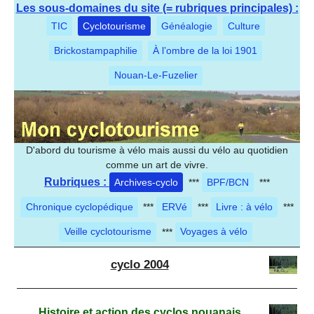
Les sous-domaines du site (= rubriques principales) :
TIC
Cyclotourisme
Généalogie
Culture
Brickostampaphilie
À l’ombre de la loi 1901
Nouan-Le-Fuzelier
D'abord du tourisme à vélo mais aussi du vélo au quotidien
comme un art de vivre.
Rubriques :
Archives-cyclo
***
BPF/BCN
***
Chronique cyclopédique
***
ERVé
***
Livre : à vélo
***
Veille cyclotourisme
***
Voyages à vélo
cyclo 2004
Histoire et action des cyclos nouanais