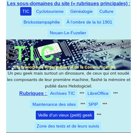
Les sous-domaines du site (= rubriques principales) :
TIC
Cyclotourisme
Généalogie
Culture
Brickostampaphilie
À l’ombre de la loi 1901
Nouan-Le-Fuzelier
Un peu geek mais surtout un dinosaure, de ceux qui ont soudé
les composants de leur première machine, flashé la mémoire et
publié dans Hebdogiciel.
Rubriques :
Archives TIC
***
LibreOffice
***
Maintenance des sites
***
SPIP
***
Veille d’un vieux (petit) geek
***
Zone des tests et de leurs suivis