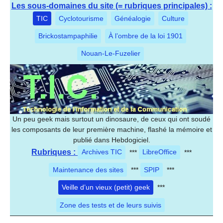
Les sous-domaines du site (= rubriques principales) :
TIC
Cyclotourisme
Généalogie
Culture
Brickostampaphilie
À l’ombre de la loi 1901
Nouan-Le-Fuzelier
Un peu geek mais surtout un dinosaure, de ceux qui ont soudé
les composants de leur première machine, flashé la mémoire et
publié dans Hebdogiciel.
Rubriques :
Archives TIC
***
LibreOffice
***
Maintenance des sites
***
SPIP
***
Veille d’un vieux (petit) geek
***
Zone des tests et de leurs suivis