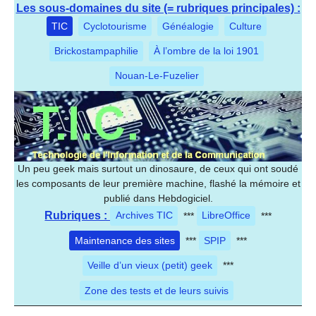
Les sous-domaines du site (= rubriques principales) :
TIC
Cyclotourisme
Généalogie
Culture
Brickostampaphilie
À l’ombre de la loi 1901
Nouan-Le-Fuzelier
Un peu geek mais surtout un dinosaure, de ceux qui ont soudé
les composants de leur première machine, flashé la mémoire et
publié dans Hebdogiciel.
Rubriques :
Archives TIC
***
LibreOffice
***
Maintenance des sites
***
SPIP
***
Veille d’un vieux (petit) geek
***
Zone des tests et de leurs suivis