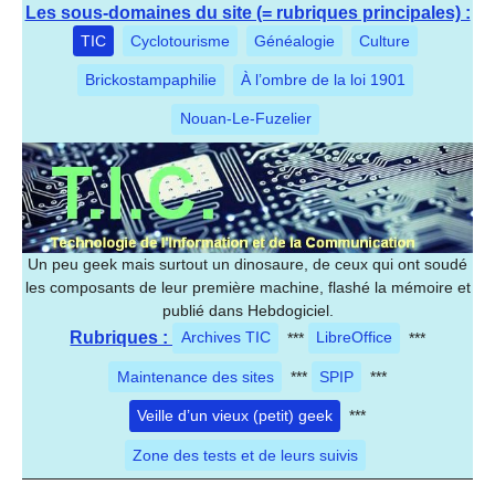
Les sous-domaines du site (= rubriques principales) :
TIC
Cyclotourisme
Généalogie
Culture
Brickostampaphilie
À l’ombre de la loi 1901
Nouan-Le-Fuzelier
Un peu geek mais surtout un dinosaure, de ceux qui ont soudé
les composants de leur première machine, flashé la mémoire et
publié dans Hebdogiciel.
Rubriques :
Archives TIC
***
LibreOffice
***
Maintenance des sites
***
SPIP
***
Veille d’un vieux (petit) geek
***
Zone des tests et de leurs suivis