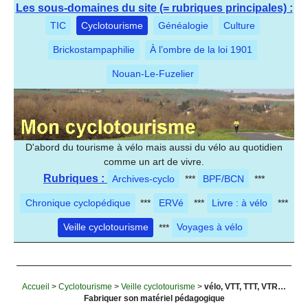
Les sous-domaines du site (= rubriques principales) :
TIC
Cyclotourisme
Généalogie
Culture
Brickostampaphilie
À l’ombre de la loi 1901
Nouan-Le-Fuzelier
D'abord du tourisme à vélo mais aussi du vélo au quotidien
comme un art de vivre.
Rubriques :
Archives-cyclo
***
BPF/BCN
***
Chronique cyclopédique
***
ERVé
***
Livre : à vélo
***
Veille cyclotourisme
***
Voyages à vélo
Accueil
>
Cyclotourisme
>
Veille cyclotourisme
>
vélo, VTT, TTT, VTR…
Fabriquer son matériel pédagogique