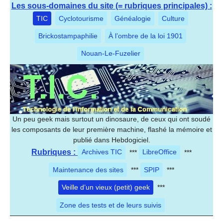
Les sous-domaines du site (= rubriques principales) :
TIC
Cyclotourisme
Généalogie
Culture
Brickostampaphilie
À l’ombre de la loi 1901
Nouan-Le-Fuzelier
Un peu geek mais surtout un dinosaure, de ceux qui ont soudé
les composants de leur première machine, flashé la mémoire et
publié dans Hebdogiciel.
Rubriques :
Archives TIC
***
LibreOffice
***
Maintenance des sites
***
SPIP
***
Veille d’un vieux (petit) geek
***
Zone des tests et de leurs suivis