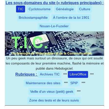
Les sous-domaines du site (= rubriques principales) :
TIC
Cyclotourisme
Généalogie
Culture
Brickostampaphilie
À l’ombre de la loi 1901
Nouan-Le-Fuzelier
Un peu geek mais surtout un dinosaure, de ceux qui ont soudé
les composants de leur première machine, flashé la mémoire et
publié dans Hebdogiciel.
Rubriques :
Archives TIC
***
LibreOffice
***
Maintenance des sites
***
SPIP
***
Veille d’un vieux (petit) geek
***
Zone des tests et de leurs suivis