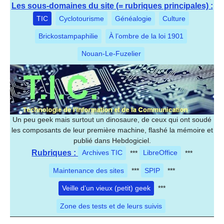
Les sous-domaines du site (= rubriques principales) :
TIC
Cyclotourisme
Généalogie
Culture
Brickostampaphilie
À l’ombre de la loi 1901
Nouan-Le-Fuzelier
Un peu geek mais surtout un dinosaure, de ceux qui ont soudé
les composants de leur première machine, flashé la mémoire et
publié dans Hebdogiciel.
Rubriques :
Archives TIC
***
LibreOffice
***
Maintenance des sites
***
SPIP
***
Veille d’un vieux (petit) geek
***
Zone des tests et de leurs suivis