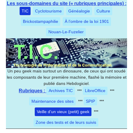
Les sous-domaines du site (= rubriques principales) :
TIC
Cyclotourisme
Généalogie
Culture
Brickostampaphilie
À l’ombre de la loi 1901
Nouan-Le-Fuzelier
Un peu geek mais surtout un dinosaure, de ceux qui ont soudé
les composants de leur première machine, flashé la mémoire et
publié dans Hebdogiciel.
Rubriques :
Archives TIC
***
LibreOffice
***
Maintenance des sites
***
SPIP
***
Veille d’un vieux (petit) geek
***
Zone des tests et de leurs suivis