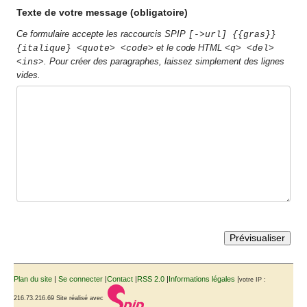
Texte de votre message (obligatoire)
Ce formulaire accepte les raccourcis SPIP
[->url] {{gras}}
et le code HTML
{italique} <quote> <code>
<q> <del>
. Pour créer des paragraphes, laissez simplement des lignes
<ins>
vides.
Plan du site
|
Se connecter
|
Contact
|
RSS 2.0
|
Informations légales
|
votre IP :
216.73.216.69
Site réalisé avec