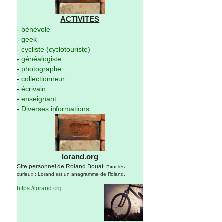
ACTIVITES
-
bénévole
-
geek
-
cycliste (cyclotouriste)
-
généalogiste
-
photographe
-
collectionneur
-
écrivain
-
enseignant
-
Diverses informations
lorand.org
Site personnel de Roland Bouat.
Pour les
curieux : Lorand est un anagramme de Roland.
https://lorand.org