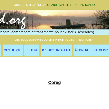
TOUS LES SITES GÉRÉS :
LORAND
-
MALIBELE
-
NOUAN-RANDO
-
endre, comprendre et transmettre pour exister. (Descartes)
LES SOUS-DOMAINES DU SITE (= RUBRIQUES PRINCIPALES) :
GÉNÉALOGIE
CULTURE
BRICKOSTAMPAPHILIE
À L’OMBRE DE LA LOI 1901
lossaire >
Coreg