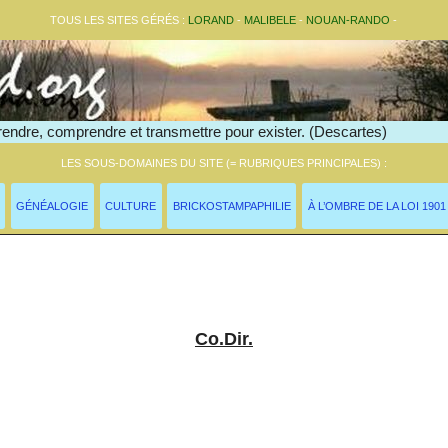
TOUS LES SITES GÉRÉS :
LORAND
-
MALIBELE
-
NOUAN-RANDO
-
endre, comprendre et transmettre pour exister. (Descartes)
LES SOUS-DOMAINES DU SITE (= RUBRIQUES PRINCIPALES) :
GÉNÉALOGIE
CULTURE
BRICKOSTAMPAPHILIE
À L’OMBRE DE LA LOI 1901
lossaire >
Co.Dir.