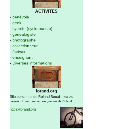
ACTIVITES
-
bénévole
-
geek
-
cycliste (cyclotouriste)
-
généalogiste
-
photographe
-
collectionneur
-
écrivain
-
enseignant
-
Diverses informations
lorand.org
Site personnel de Roland Bouat.
Pour les
curieux : Lorand est un anagramme de Roland.
https://lorand.org