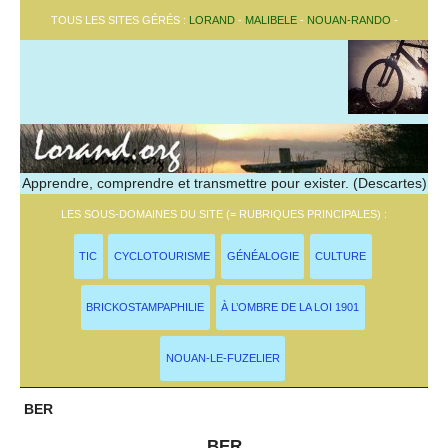
TOUS LES SITES GÉRÉS :
LORAND
-
MALIBELE
-
NOUAN-RANDO
-
Apprendre, comprendre et transmettre pour exister. (Descartes)
LES SOUS-DOMAINES DU SITE (= RUBRIQUES PRINCIPALES) :
TIC
CYCLOTOURISME
GÉNÉALOGIE
CULTURE
BRICKOSTAMPAPHILIE
À L’OMBRE DE LA LOI 1901
NOUAN-LE-FUZELIER
BER
BER